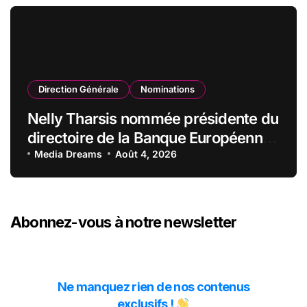
Direction Générale
Nominations
Nelly Tharsis nommée présidente du
directoire de la Banque Européenne
du Crédit Mutuel
Media Dreams
Août 4, 2026
Abonnez-vous à notre newsletter
Ne manquez rien de nos contenus
exclusifs !