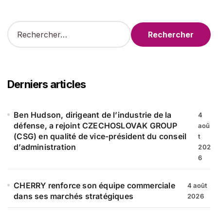
R
e
c
h
e
r
Derniers articles
c
h
e
Ben Hudson, dirigeant de l’industrie de la
4
r
défense, a rejoint CZECHOSLOVAK GROUP
aoû
(CSG) en qualité de vice-président du conseil
t
:
d’administration
202
6
CHERRY renforce son équipe commerciale
4 août
dans ses marchés stratégiques
2026