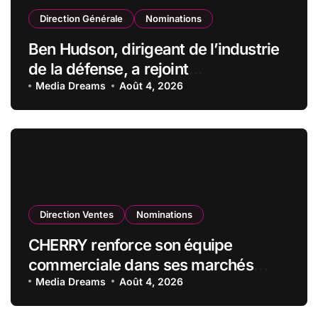
Direction Générale
Nominations
Ben Hudson, dirigeant de l’industrie
de la défense, a rejoint
CZECHOSLOVAK GROUP (CSG) en
Media Dreams
Août 4, 2026
qualité de vice-président du conseil
d’administration
Direction Ventes
Nominations
CHERRY renforce son équipe
commerciale dans ses marchés
stratégiques
Media Dreams
Août 4, 2026