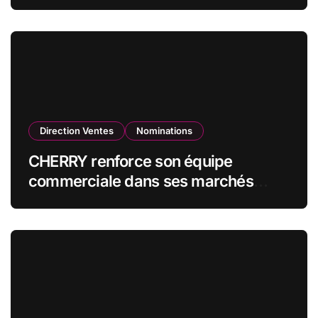
CZECHOSLOVAK GROUP (CSG) en
qualité de vice-président du conseil
d’administration
Direction Ventes
Nominations
CHERRY renforce son équipe
commerciale dans ses marchés
stratégiques