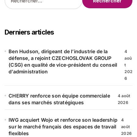
e
c
h
e
r
Derniers articles
c
h
e
Ben Hudson, dirigeant de l’industrie de la
4
r
défense, a rejoint CZECHOSLOVAK GROUP
aoû
(CSG) en qualité de vice-président du conseil
t
:
d’administration
202
6
CHERRY renforce son équipe commerciale
4 août
dans ses marchés stratégiques
2026
IWG acquiert Wojo et renforce son leadership
4
sur le marché français des espaces de travail
août
flexibles
2026