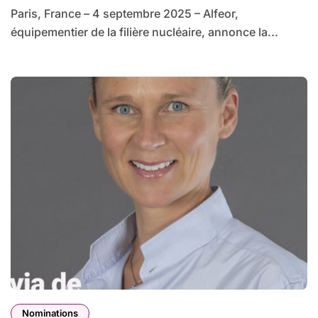
au poste de Responsable de la
Paris, France – 4 septembre 2025 – Alfeor,
Transformation Opérationnelle
équipementier de la filière nucléaire, annonce la...
Nominations