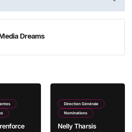
Media Dreams
Ventes
Direction Générale
ns
Nominations
renforce
Nelly Tharsis