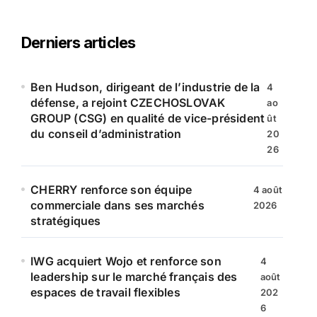
h
e
r
Derniers articles
c
h
e
Ben Hudson, dirigeant de l’industrie de la
4
r
défense, a rejoint CZECHOSLOVAK
ao
GROUP (CSG) en qualité de vice-président
ût
:
du conseil d’administration
20
26
CHERRY renforce son équipe
4 août
commerciale dans ses marchés
2026
stratégiques
IWG acquiert Wojo et renforce son
4
leadership sur le marché français des
août
espaces de travail flexibles
202
6