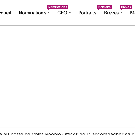
Nominations
Portraits
Breves
cueil
Nominations
CEO
Portraits
Breves
Mé
u poste de Chief People Officer pour accompagner sa croi