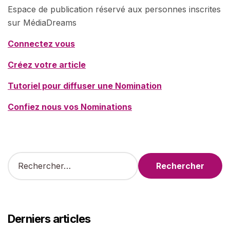
Espace de publication réservé aux personnes inscrites
sur MédiaDreams
Connectez vous
Créez votre article
Tutoriel pour diffuser une Nomination
Confiez nous vos Nominations
R
e
c
h
e
r
Derniers articles
c