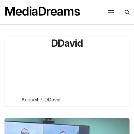
Passer
MediaDreams
au
contenu
DDavid
Accueil
DDavid