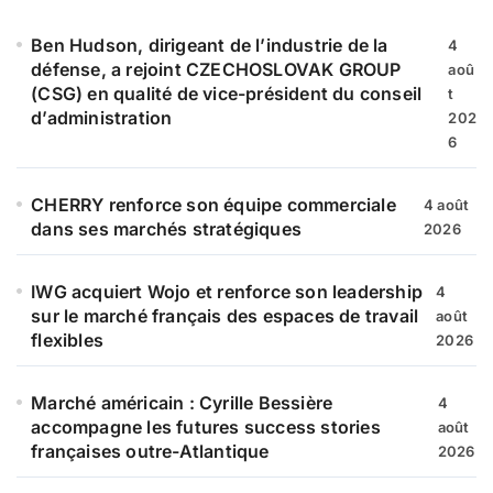
h
e
Ben Hudson, dirigeant de l’industrie de la
4
r
défense, a rejoint CZECHOSLOVAK GROUP
aoû
(CSG) en qualité de vice-président du conseil
t
:
d’administration
202
6
CHERRY renforce son équipe commerciale
4 août
dans ses marchés stratégiques
2026
IWG acquiert Wojo et renforce son leadership
4
sur le marché français des espaces de travail
août
flexibles
2026
Marché américain : Cyrille Bessière
4
accompagne les futures success stories
août
françaises outre-Atlantique
2026