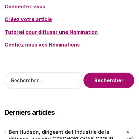
Connectez vous
Créez votre article
Tutoriel pour diffuser une Nomination
Confiez nous vos Nominations
R
e
c
h
e
r
Derniers articles
c
h
e
Ben Hudson, dirigeant de l’industrie de la
4
r
défense, a rejoint CZECHOSLOVAK GROUP
aoû