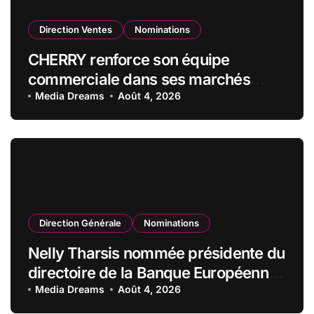
Direction Ventes
Nominations
CHERRY renforce son équipe
commerciale dans ses marchés
stratégiques
Media Dreams
Août 4, 2026
Direction Générale
Nominations
Nelly Tharsis nommée présidente du
directoire de la Banque Européenne
du Crédit Mutuel
Media Dreams
Août 4, 2026