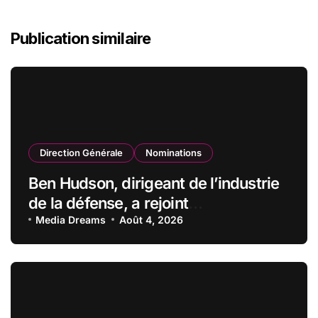
Publication similaire
Direction Générale
Nominations
Ben Hudson, dirigeant de l’industrie
de la défense, a rejoint
CZECHOSLOVAK GROUP (CSG) en
Media Dreams
Août 4, 2026
qualité de vice-président du conseil
d’administration