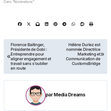
Dans "Nominations"
Navigation
Florence Baitinger,
Hélène Duriez est
Présidente de Gobi :
nommée Directrice
de
Entreprendre pour
Marketing et
aligner engagement et
Communication de
l’article
travail sans s’oublier
CustomsBridge
en route
par
Media Dreams