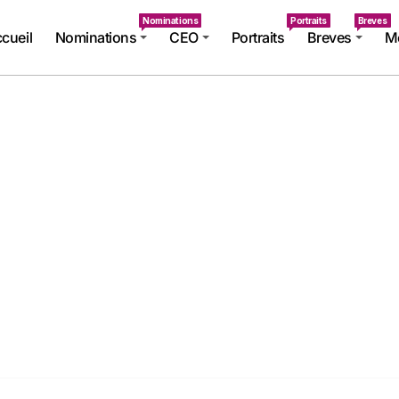
Nominations
Portraits
Breves
cueil
Nominations
CEO
Portraits
Breves
Mé