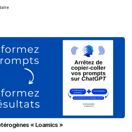
aire
hétérogènes « Loamics »