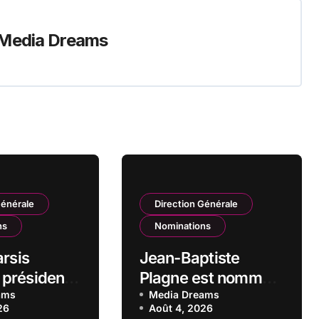
Media Dreams
Générale
Direction Générale
ns
Nominations
arsis
Jean-Baptiste
présidente
Plagne est nommé
oire de la
ams
Directeur général
Media Dreams
26
Août 4, 2026
Européenne
de Rexel France