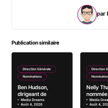
l’article
par
Publication similaire
Direction Générale
Direction 
Nominations
Nominatio
Ben Hudson,
Nelly Th
dirigeant de
nommée 
l’industrie de la
Media Dreams
du direct
Media Dre
Août 4, 2026
Août 4, 20
défense, a rejoint
Banque 