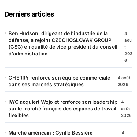
e
r
Derniers articles
c
h
e
Ben Hudson, dirigeant de l’industrie de la
4
r
défense, a rejoint CZECHOSLOVAK GROUP
aoû
(CSG) en qualité de vice-président du conseil
t
:
d’administration
202
6
CHERRY renforce son équipe commerciale
4 août
dans ses marchés stratégiques
2026
IWG acquiert Wojo et renforce son leadership
4
sur le marché français des espaces de travail
août
flexibles
2026
Marché américain : Cyrille Bessière
4