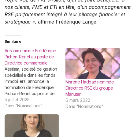
nos clients, PME et ETI en tête, d’un accompagnement
RSE parfaitement intégré à leur pilotage financier et
stratégique
»,
affirme Frédérique Lange.
Similaire
Aestiam nomme Frédérique
Pichon-Renet au poste de
Directrice commerciale
Aestiam, société de gestion
spécialisée dans les fonds
immobiliers, annonce la
Nisrene Haddad nommée
nomination de Frédérique
Directrice RSE du groupe
Pichon-Renet au poste de
Manutan
Directrice Commerciale. Elle
5 juillet 2025
6 mars 2022
prend la direction de
Dans "Nominations"
Dans "Nominations"
l’équipe commerciale et
sera chargée de
développer la distribution
des produits auprès des
conseillers en gestion de