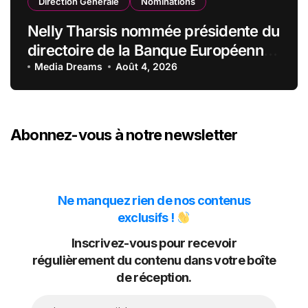
Direction Générale
Nominations
Nelly Tharsis nommée présidente du
directoire de la Banque Européenne
du Crédit Mutuel
Media Dreams
Août 4, 2026
Abonnez-vous à notre newsletter
Ne manquez rien de nos contenus
exclusifs !
Inscrivez-vous pour recevoir
régulièrement du contenu dans votre boîte
de réception.