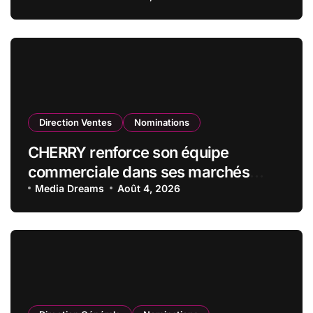
qualité de vice-président du conseil
d’administration
Direction Ventes
Nominations
CHERRY renforce son équipe
commerciale dans ses marchés
stratégiques
Media Dreams
Août 4, 2026