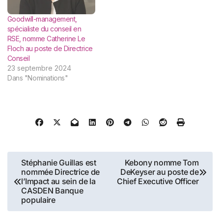
patrimoine (CGP), des
réseaux bancaires, des
Goodwill-management,
family offices…
spécialiste du conseil en
RSE, nomme Catherine Le
Floch au poste de Directrice
Conseil
23 septembre 2024
Dans "Nominations"
Navigation
Stéphanie Guillas est
Kebony nomme Tom
nommée Directrice de
DeKeyser au poste de
de
l’Impact au sein de la
Chief Executive Officer
CASDEN Banque
l’article
populaire