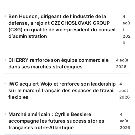
c
h
e
Ben Hudson, dirigeant de l’industrie de la
4
r
défense, a rejoint CZECHOSLOVAK GROUP
aoû
(CSG) en qualité de vice-président du conseil
t
:
d’administration
202
6
CHERRY renforce son équipe commerciale
4 août
dans ses marchés stratégiques
2026
IWG acquiert Wojo et renforce son leadership
4
sur le marché français des espaces de travail
août
flexibles
2026
Marché américain : Cyrille Bessière
4
accompagne les futures success stories
août
françaises outre-Atlantique
2026