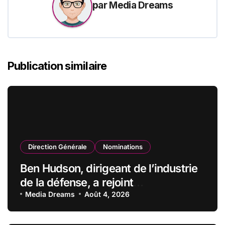
par
Media Dreams
Publication similaire
Direction Générale
Nominations
Ben Hudson, dirigeant de l’industrie
de la défense, a rejoint
CZECHOSLOVAK GROUP (CSG) en
Media Dreams
Août 4, 2026
qualité de vice-président du conseil
d’administration