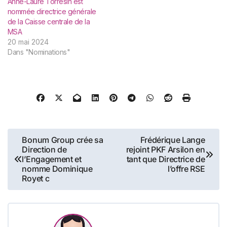
Anne-Laure Torrésin est
nommée directrice générale
de la Caisse centrale de la
MSA
20 mai 2024
Dans "Nominations"
Navigation
Bonum Group crée sa
Frédérique Lange
Direction de
rejoint PKF Arsilon en
de
l’Engagement et
tant que Directrice de
nomme Dominique
l’offre RSE
l’article
Royet c