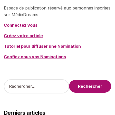
Espace de publication réservé aux personnes inscrites
sur MédiaDreams
Connectez vous
Créez votre article
Tutoriel pour diffuser une Nomination
Confiez nous vos Nominations
R
e
c
h
e
r
Derniers articles