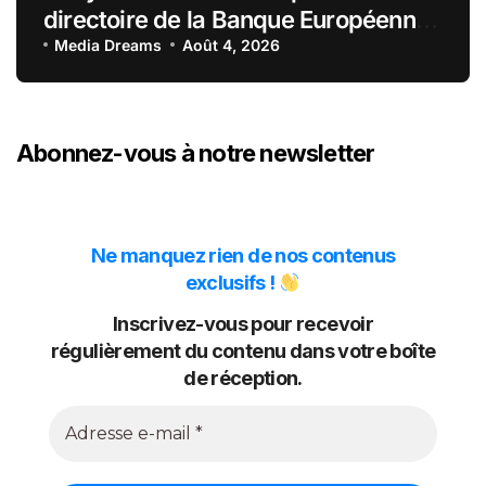
directoire de la Banque Européenne
du Crédit Mutuel
Media Dreams
Août 4, 2026
Abonnez-vous à notre newsletter
Ne manquez rien de nos contenus
exclusifs !
Inscrivez-vous pour recevoir
régulièrement du contenu dans votre boîte
de réception.