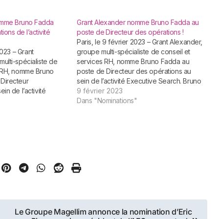
omme Bruno Fadda
Grant Alexander nomme Bruno Fadda au
ions de l’activité
poste de Directeur des opérations !
Paris, le 9 février 2023 – Grant Alexander,
groupe multi-spécialiste de conseil et
ulti-spécialiste de
services RH, nomme Bruno Fadda au
s RH, nomme Bruno
poste de Directeur des opérations au
Directeur
sein de l’activité Executive Search. Bruno
in de l’activité
débute sa carrière en tant que
9 février 2023
Bruno débute sa
Contrôleur de gestion et Responsable
Dans "Nominations"
e Contrôleur
"
financier au sein du groupe Vinci
onsable financier au
Construction avant…
i Construction avant
t vers le conseil
ialisé et intègre en
Consultant, la
 Comptabilité du cabin
s. Il évolue au sein
Le Groupe Magellim annonce la nomination d’Eric