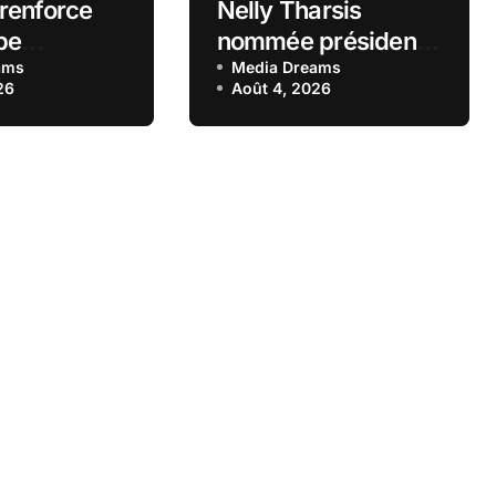
renforce
Nelly Tharsis
pe
nommée présidente
iale dans
ams
du directoire de la
Media Dreams
26
Août 4, 2026
chés
Banque Européenne
ques
du Crédit Mutuel