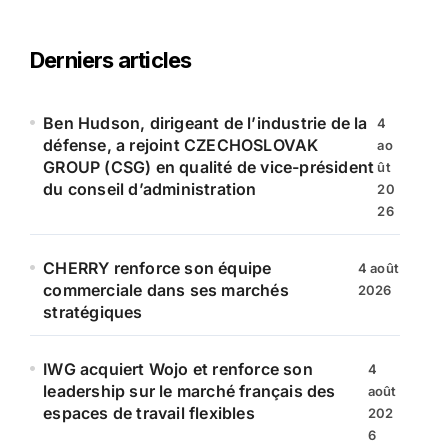
h
e
r
Derniers articles
c
h
e
Ben Hudson, dirigeant de l’industrie de la
4
r
défense, a rejoint CZECHOSLOVAK
ao
GROUP (CSG) en qualité de vice-président
ût
:
du conseil d’administration
20
26
CHERRY renforce son équipe
4 août
commerciale dans ses marchés
2026
stratégiques
IWG acquiert Wojo et renforce son
4
leadership sur le marché français des
août
espaces de travail flexibles
202
6