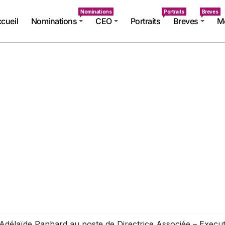
Nominations
Portraits
Breves
cueil
Nominations
CEO
Portraits
Breves
Mé
élaïde Panhard au poste de Directrice Associée – Executi