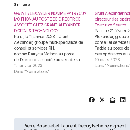
Similaire
GRANT ALEXANDER NOMME PATRYCJA
Grant Alexander n
MOTHON AU POSTE DE DIRECTRICE
directeur des opérat
ASSOCIÉE CHEZ GRANT ALEXANDER
Executive Search
DIGITAL & TECHNOLOGY
Paris, le 21 février 2023 – Grant
Paris, le 11 janvier 2023 – Grant
Alexander, groupe m
Alexander, groupe multi-spécialiste de
conseil et service
conseil et services RH,
Fadda au poste de 
nomme Patrycja Mothon au poste
des opérations au se
de Directrice associée au sein de sa
Executive Search. 
10 mars 2023
filiale Grant Alexander Digital
12 janvier 2023
carrière en tant qu
Dans "Nominations
& Technology. Cette nouvelle entité,
Dans "Nominations"
de gestion et Resp
dirigée par Christophe de Bueil, a pour
sein du groupe Vinc
but d’adresser les besoins en
de rejoindre SFR. Il
recrutement dans cet écosystème.
s’oriente rapidemen
Patrycja évolue pendant 12 ans sur des
en recrutement spéc
fonctions marketing et digital…
1999, en qualité de 
division Finance et
et Robert Half à Pari
de…
Navigation
Pierre Bosquet et Laurent Deduytsche rejoignent