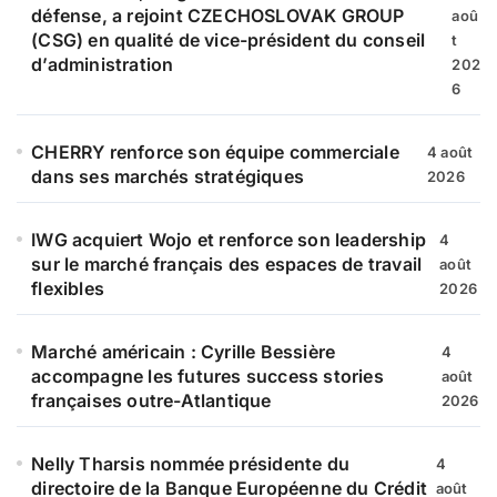
r
défense, a rejoint CZECHOSLOVAK GROUP
aoû
(CSG) en qualité de vice-président du conseil
t
:
d’administration
202
6
CHERRY renforce son équipe commerciale
4 août
dans ses marchés stratégiques
2026
IWG acquiert Wojo et renforce son leadership
4
sur le marché français des espaces de travail
août
flexibles
2026
Marché américain : Cyrille Bessière
4
accompagne les futures success stories
août
françaises outre-Atlantique
2026
Nelly Tharsis nommée présidente du
4
directoire de la Banque Européenne du Crédit
août