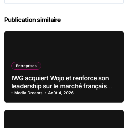
Publication similaire
Entreprises
IWG acquiert Wojo et renforce son
leadership sur le marché français
des espaces de travail flexibles
Media Dreams
Août 4, 2026