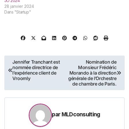
JO 2024
28 janvier 2024
Dans "Startup"
Navigation
Jennifer Tranchant est
Nomination de
nommée directrice de
Monsieur Frédéric
de
l’expérience client de
Morando à la direction
Vroomly
générale de l’Orchestre
l’article
de chambre de Paris.
par
MLDconsulting