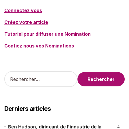
Connectez vous
Créez votre article
Tutoriel pour diffuser une Nomination
Confiez nous vos Nominations
R
e
c
h
e
r
Derniers articles
c
h
e
Ben Hudson, dirigeant de l’industrie de la
4