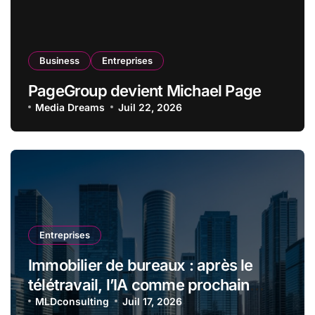
Business
Entreprises
PageGroup devient Michael Page
Media Dreams
Juil 22, 2026
Entreprises
Immobilier de bureaux : après le
télétravail, l’IA comme prochain
choc locatif
MLDconsulting
Juil 17, 2026