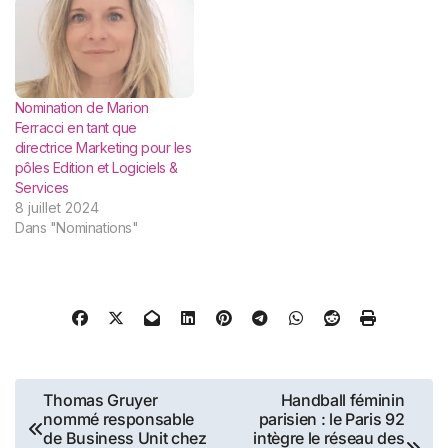
d’un côté les sciences
humaines et sociales et de
l’autre les sciences (santé,
environnement et autres…).
Cette…
Nomination de Marion
Ferracci en tant que
directrice Marketing pour les
pôles Edition et Logiciels &
Services
8 juillet 2024
Dans "Nominations"
Navigation
Thomas Gruyer
Handball féminin
nommé responsable
parisien : le Paris 92
de
de Business Unit chez
intègre le réseau des