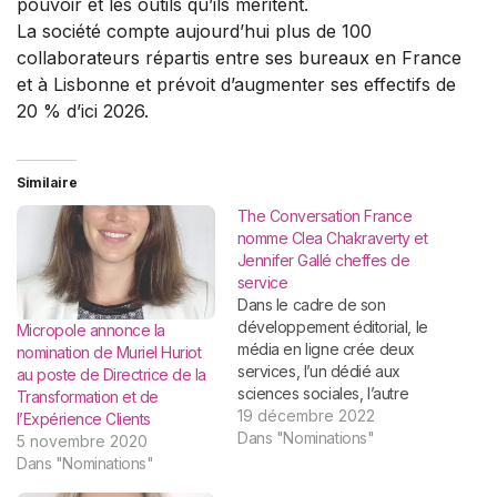
pouvoir et les outils qu’ils méritent.
La société compte aujourd’hui plus de 100
collaborateurs répartis entre ses bureaux en France
et à Lisbonne et prévoit d’augmenter ses effectifs de
20 % d’ici 2026.
Similaire
The Conversation France
nomme Clea Chakraverty et
Jennifer Gallé cheffes de
service
Dans le cadre de son
développement éditorial, le
Micropole annonce la
média en ligne crée deux
nomination de Muriel Huriot
services, l’un dédié aux
au poste de Directrice de la
sciences sociales, l’autre
Transformation et de
consacré aux autres
19 décembre 2022
l’Expérience Clients
sciences. The Conversation
Dans "Nominations"
5 novembre 2020
France va constituer deux
Dans "Nominations"
grands services regroupant