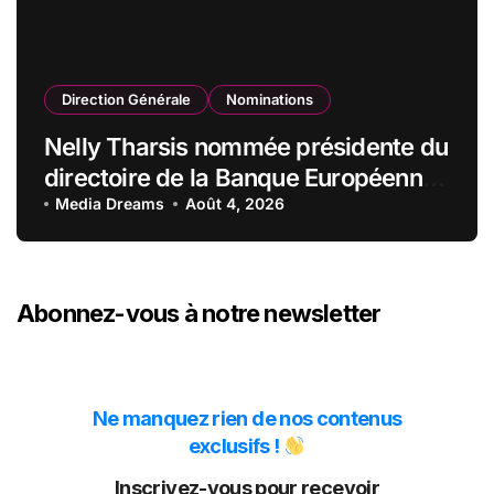
Direction Générale
Nominations
Nelly Tharsis nommée présidente du
directoire de la Banque Européenne
du Crédit Mutuel
Media Dreams
Août 4, 2026
Abonnez-vous à notre newsletter
Ne manquez rien de nos contenus
exclusifs !
Inscrivez-vous pour recevoir