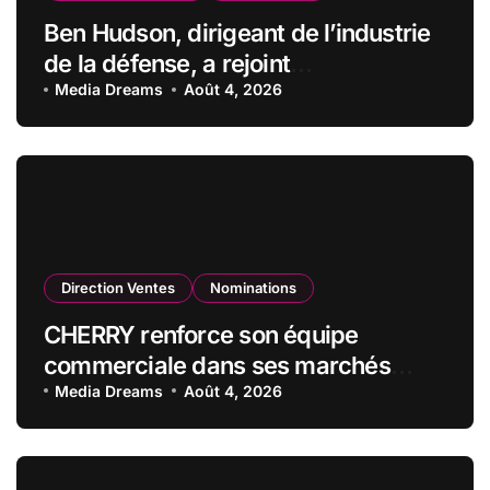
Ben Hudson, dirigeant de l’industrie
de la défense, a rejoint
CZECHOSLOVAK GROUP (CSG) en
Media Dreams
Août 4, 2026
qualité de vice-président du conseil
d’administration
Direction Ventes
Nominations
CHERRY renforce son équipe
commerciale dans ses marchés
stratégiques
Media Dreams
Août 4, 2026