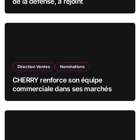
de la défense, a rejoint
CZECHOSLOVAK GROUP (CSG) en
qualité de vice-président du conseil
d’administration
Direction Ventes
Nominations
CHERRY renforce son équipe
commerciale dans ses marchés
stratégiques