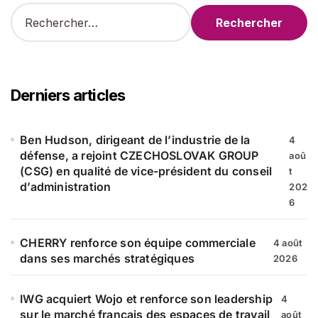
R
e
c
h
e
r
Derniers articles
c
h
e
Ben Hudson, dirigeant de l’industrie de la
4
r
défense, a rejoint CZECHOSLOVAK GROUP
aoû
(CSG) en qualité de vice-président du conseil
t
:
d’administration
202
6
CHERRY renforce son équipe commerciale
4 août
dans ses marchés stratégiques
2026
IWG acquiert Wojo et renforce son leadership
4
sur le marché français des espaces de travail
août