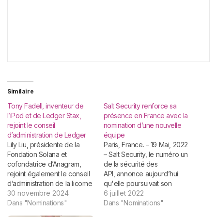
Similaire
Tony Fadell, inventeur de
Salt Security renforce sa
l’iPod et de Ledger Stax,
présence en France avec la
rejoint le conseil
nomination d’une nouvelle
d’administration de Ledger
équipe
Lily Liu, présidente de la
Paris, France. – 19 Mai, 2022
Fondation Solana et
– Salt Security, le numéro un
cofondatrice d’Anagram,
de la sécurité des
rejoint également le conseil
API, annonce aujourd’hui
d’administration de la licorne
qu'elle poursuivait son
française. Paris, le 22
30 novembre 2024
expansion mondiale, en
6 juillet 2022
novembre 2024 – Ledger,
Dans "Nominations"
renforçant sa présence
Dans "Nominations"
leader mondial de la
dans la région EMEA par la