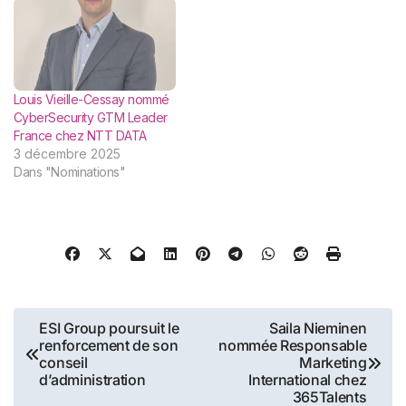
sécurisation des actifs
nomination d'une nouvelle
numériques, annonce
équipe en France, chargée
l’arrivée de Tony Fadell,
de piloter la croissance des
créateur de produits
opérations dans la
emblématiques comme
région. Cette annonce fait
Louis Vieille-Cessay nommé
l’iPod, Nest, et Ledger Stax,
suite à…
CyberSecurity GTM Leader
au…
France chez NTT DATA
3 décembre 2025
Dans "Nominations"
Navigation
ESI Group poursuit le
Saila Nieminen
renforcement de son
nommée Responsable
de
conseil
Marketing
d’administration
International chez
l’article
365Talents