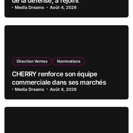
de la défense, a rejoint
CZECHOSLOVAK GROUP (CSG) en
Media Dreams
Août 4, 2026
qualité de vice-président du conseil
d’administration
Direction Ventes
Nominations
CHERRY renforce son équipe
commerciale dans ses marchés
stratégiques
Media Dreams
Août 4, 2026