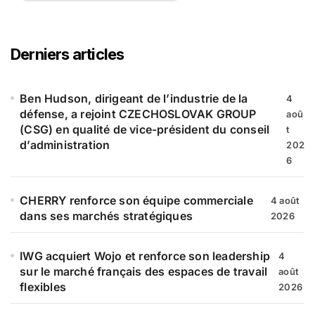
c
h
e
r
Derniers articles
c
h
e
Ben Hudson, dirigeant de l’industrie de la
4
r
défense, a rejoint CZECHOSLOVAK GROUP
aoû
(CSG) en qualité de vice-président du conseil
t
:
d’administration
202
6
CHERRY renforce son équipe commerciale
4 août
dans ses marchés stratégiques
2026
IWG acquiert Wojo et renforce son leadership
4
sur le marché français des espaces de travail
août
flexibles
2026