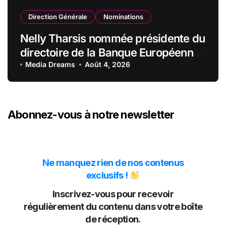
Direction Générale
Nominations
Nelly Tharsis nommée présidente du
directoire de la Banque Européenne
du Crédit Mutuel
Media Dreams
Août 4, 2026
Abonnez-vous à notre newsletter
Ne manquez rien de nos contenus
exclusifs !
Inscrivez-vous pour recevoir
régulièrement du contenu dans votre boîte
de réception.