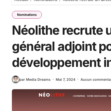
Nominations
Néolithe recrute 
général adjoint p
développement in
par Media Dreams
Mai 7, 2024
Aucun commenta