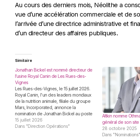
Au cours des derniers mois, Néolithe a conso
vue d’une accélération commerciale et de s
l’arrivée d’une directrice administrative et fi
d’un directeur des affaires publiques.
Similaire
Jonathan Bickel est nommé directeur de
l’usine Royal Canin de Les Rues-des-
Vignes
Les Rues-des-Vignes, le 15 juillet 2026.
Royal Canin, l'un des leaders mondiaux
de la nutrition animale, filiale du groupe
Mars, Incorporated, annonce la
nomination de Jonathan Bickel au poste
Altkin nomme Othman
de Directeur de son site de production
15 juillet 2026
général de son site 
de Les Rues-des-Vignes, dans le
Dans "Direction Opérations"
28 octobre 2025
Cambrésis. Deuxième plus grande usine
Dans "Nominations
Royal Canin au monde,…