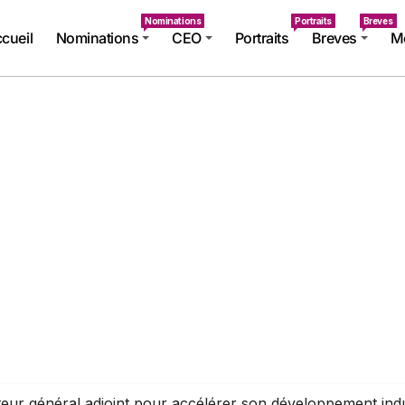
Nominations
Portraits
Breves
cueil
Nominations
CEO
Portraits
Breves
Mé
teur général adjoint pour accélérer son développement indu