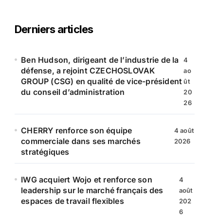
h
e
r
Derniers articles
c
h
e
Ben Hudson, dirigeant de l’industrie de la
4
r
défense, a rejoint CZECHOSLOVAK
ao
GROUP (CSG) en qualité de vice-président
ût
:
du conseil d’administration
20
26
CHERRY renforce son équipe
4 août
commerciale dans ses marchés
2026
stratégiques
IWG acquiert Wojo et renforce son
4
leadership sur le marché français des
août
espaces de travail flexibles
202
6