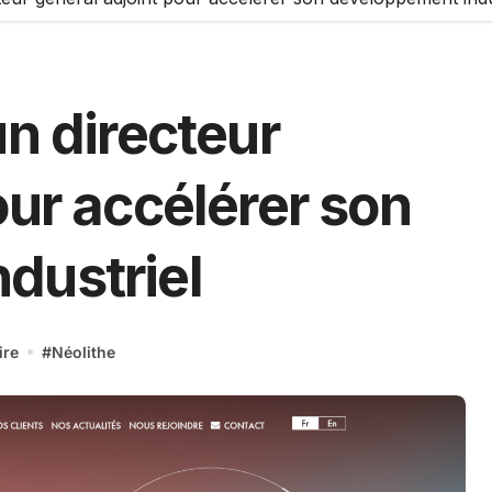
un directeur
our accélérer son
dustriel
ire
#
Néolithe