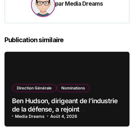
par
Media Dreams
Publication similaire
Direction Générale
Nominations
Ben Hudson, dirigeant de l’industrie
de la défense, a rejoint
CZECHOSLOVAK GROUP (CSG) en
Media Dreams
Août 4, 2026
qualité de vice-président du conseil