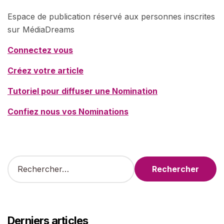
Espace de publication réservé aux personnes inscrites
sur MédiaDreams
Connectez vous
Créez votre article
Tutoriel pour diffuser une Nomination
Confiez nous vos Nominations
R
e
c
h
e
r
Derniers articles