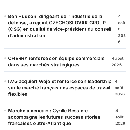
c
h
e
Ben Hudson, dirigeant de l’industrie de la
4
r
défense, a rejoint CZECHOSLOVAK GROUP
aoû
(CSG) en qualité de vice-président du conseil
t
:
d’administration
202
6
CHERRY renforce son équipe commerciale
4 août
dans ses marchés stratégiques
2026
IWG acquiert Wojo et renforce son leadership
4
sur le marché français des espaces de travail
août
flexibles
2026
Marché américain : Cyrille Bessière
4
accompagne les futures success stories
août
françaises outre-Atlantique
2026