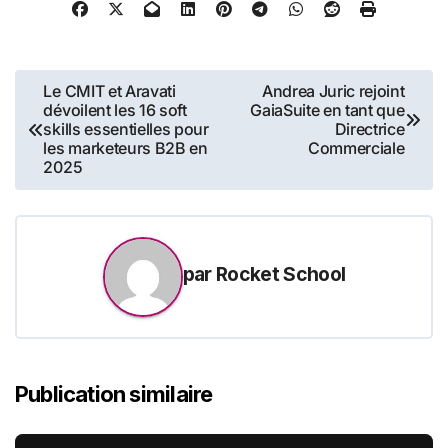
challenges dans des
pépinières et incubateurs,
durant lesquels les étudiants
en Business Development
Navigation
Le CMIT et Aravati
Andrea Juric rejoint
viennent en…
dévoilent les 16 soft
GaiaSuite en tant que
de
skills essentielles pour
Directrice
les marketeurs B2B en
Commerciale
l’article
2025
par
Rocket School
Publication similaire