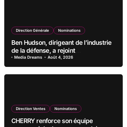
Direction Générale
Nominations
Ben Hudson, dirigeant de l’industrie
de la défense, a rejoint
CZECHOSLOVAK GROUP (CSG) en
Media Dreams
Août 4, 2026
qualité de vice-président du conseil
d’administration
Direction Ventes
Nominations
CHERRY renforce son équipe