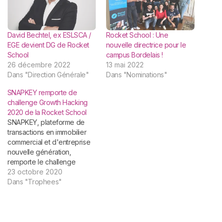
David Bechtel, ex ESLSCA /
Rocket School : Une
EGE devient DG de Rocket
nouvelle directrice pour le
School
campus Bordelais !
26 décembre 2022
13 mai 2022
Dans "Direction Générale"
Dans "Nominations"
SNAPKEY remporte de
challenge Growth Hacking
2020 de la Rocket School
SNAPKEY, plateforme de
transactions en immobilier
commercial et d'entreprise
nouvelle génération,
remporte le challenge
Growth Hacking 2020 de la
23 octobre 2020
Rocket School. École de
Dans "Trophees"
marketing et de vente
nouvelle génération, la
Rocket School organise
régulièrement des