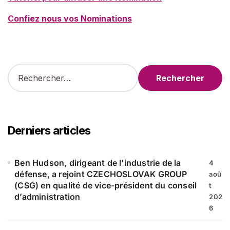
Confiez nous vos Nominations
R
e
c
h
e
r
Derniers articles
c
h
e
Ben Hudson, dirigeant de l’industrie de la
4
r
défense, a rejoint CZECHOSLOVAK GROUP
aoû
(CSG) en qualité de vice-président du conseil
t
:
d’administration
202
6