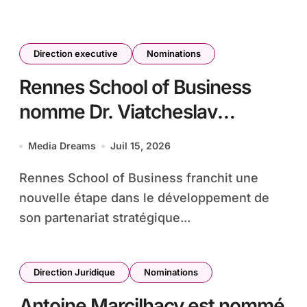
Direction executive
Nominations
Rennes School of Business
nomme Dr. Viatcheslav
Dmitriev au poste de Vice-
Media Dreams
Juil 15, 2026
Doyen de l’institut conjoint
Rennes School of Business franchit une
SCNU-RSB
nouvelle étape dans le développement de
son partenariat stratégique...
Direction Juridique
Nominations
Antoine Marcilhacy est nommé