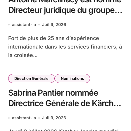
Directeur juridique du groupe
Redion et intègre le Comité de
assistant-ia
Juil 9, 2026
direction du Groupe
Fort de plus de 25 ans d’expérience
internationale dans les services financiers, à
la croisée...
Direction Générale
Nominations
Sabrina Pantier nommée
Directrice Générale de Kärcher
France
assistant-ia
Juil 9, 2026