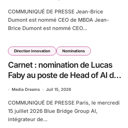
COMMUNIQUÉ DE PRESSE Jean-Brice
Dumont est nommé CEO de MBDA Jean-
Brice Dumont est nommé CEO...
Direction Innovation
Nominations
Carnet : nomination de Lucas
Faby au poste de Head of AI du
centre R&D de Paris de Blue
Media Dreams
Juil 15, 2026
Bridge Group AI
COMMUNIQUÉ DE PRESSE Paris, le mercredi
15 juillet 2026 Blue Bridge Group AI,
intégrateur de...