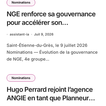
Nominations
NGE renforce sa gouvernance
pour accélérer son
développement dans le
assistant-ia
Juil 9, 2026
ferroviaire et le cycle de l’eau
Saint-Étienne-du-Grès, le 9 juillet 2026
Nominations — Évolution de la gouvernance
de NGE, 4e groupe...
Nominations
Hugo Perrard rejoint l’agence
ANGIE en tant que Planneur