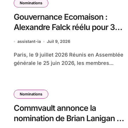
Nominations
Gouvernance Ecomaison :
Alexandre Falck réélu pour 3
ans à la présidence du Conseil
assistant-ia
Juil 9, 2026
d’administration
Paris, le 9 juillet 2026 Réunis en Assemblée
générale le 25 juin 2026, les membres...
Nominations
Commvault annonce la
nomination de Brian Lanigan au