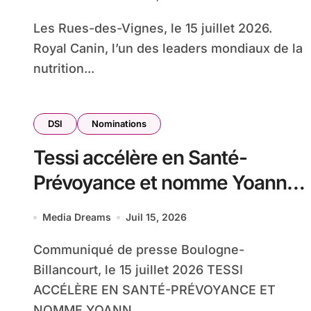
Les Rues-des-Vignes, le 15 juillet 2026.
Royal Canin, l’un des leaders mondiaux de la
nutrition...
DSI
Nominations
Tessi accélère en Santé-
Prévoyance et nomme Yoann
Aubineau en tant que Vice-
Media Dreams
Juil 15, 2026
President Technology
Communiqué de presse Boulogne-
Billancourt, le 15 juillet 2026 TESSI
ACCÉLÈRE EN SANTÉ-PRÉVOYANCE ET
NOMME YOANN...