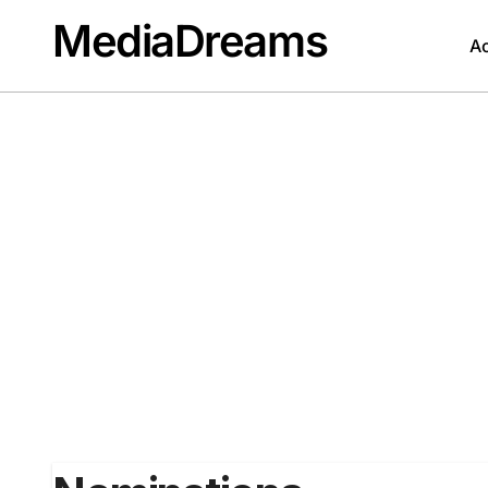
Passer
MediaDreams
au
Ac
contenu