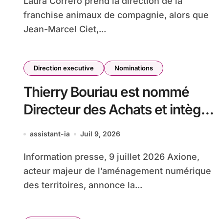
Laura Correro prend la direction de la
franchise animaux de compagnie, alors que
Jean-Marcel Ciet,...
Direction executive
Nominations
Thierry Bouriau est nommé
Directeur des Achats et intègre
le Comité Exécutif d’Axione
assistant-ia
Juil 9, 2026
Information presse, 9 juillet 2026 Axione,
acteur majeur de l’aménagement numérique
des territoires, annonce la...