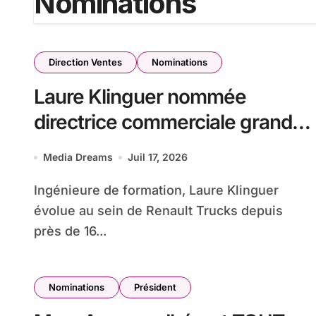
Nominations
Direction Ventes
Nominations
Laure Klinguer nommée
directrice commerciale grands
comptes de Renault Trucks
Media Dreams
Juil 17, 2026
France
Ingénieure de formation, Laure Klinguer
évolue au sein de Renault Trucks depuis
près de 16...
Nominations
Président