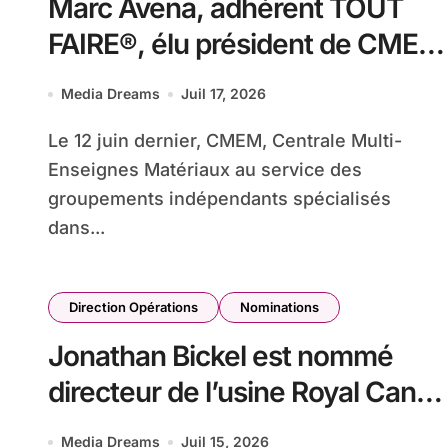
Marc Avena, adhérent TOUT
FAIRE®, élu président de CMEM
pour accélérer la
Media Dreams
Juil 17, 2026
transformation de la centrale
Le 12 juin dernier, CMEM, Centrale Multi-
Enseignes Matériaux au service des
groupements indépendants spécialisés
dans...
Direction Opérations
Nominations
Jonathan Bickel est nommé
directeur de l’usine Royal Canin
de Les Rues-des-Vignes
Media Dreams
Juil 15, 2026