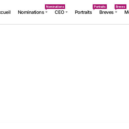
Nominations
Portraits
Breves
cueil
Nominations
CEO
Portraits
Breves
Mé