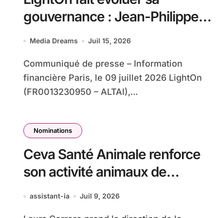
gouvernance : Jean-Philippe
Baert nommé Directeur
Media Dreams
Juil 15, 2026
général, Marie de Lauzon
Communiqué de presse – Information
présidente du Conseil
financière Paris, le 09 juillet 2026 LightOn
d’administration
(FR0013230950 – ALTAI),...
Nominations
Ceva Santé Animale renforce
son activité animaux de
compagnie et sa présence aux
assistant-ia
Juil 9, 2026
États-Unis