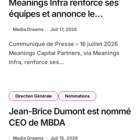
Meanings Infra renforce ses
équipes et annonce le
recrutement d’Arthur Bois en
Media Dreams
Juil 17, 2026
tant qu’Analyste
Communiqué de Presse – 16 juillet 2026
Meanings Capital Partners, via Meanings
Infra, renforce ses...
Direction Générale
Nominations
Jean-Brice Dumont est nommé
CEO de MBDA
Media Dreams
Juil 15, 2026