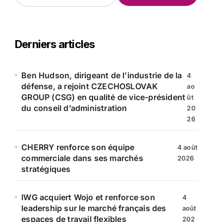
c
h
e
r
Derniers articles
c
h
e
Ben Hudson, dirigeant de l’industrie de la
4
r
défense, a rejoint CZECHOSLOVAK
ao
GROUP (CSG) en qualité de vice-président
ût
:
du conseil d’administration
20
26
CHERRY renforce son équipe
4 août
commerciale dans ses marchés
2026
stratégiques
IWG acquiert Wojo et renforce son
4
leadership sur le marché français des
août
espaces de travail flexibles
202