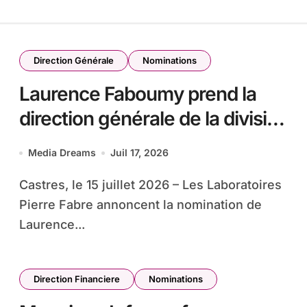
Direction Générale
Nominations
Laurence Faboumy prend la
direction générale de la division
Pharma des Laboratoires Pierre
Media Dreams
Juil 17, 2026
Fabre en France
Castres, le 15 juillet 2026 – Les Laboratoires
Pierre Fabre annoncent la nomination de
Laurence...
Direction Financiere
Nominations