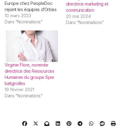
Europe chez PeopleDoc
directrice marketing et
rejoint les équipes d’Orbiss
communication
et aura pour mission de
10 mars 2023
20 mai 2024
renforcer le développement
Dans "Nominations"
Dans "Nominations"
des collaborateurs et de la
culture interne de
l’entreprise. New-York, le 9
février 2023 - Orbiss,
cabinet d’expertise
comptable spécialisé dans
l’implantation et la
Virginie Flore, nommée
croissance des
directrice des Ressources
entreprises…
Humaines du groupe Spie
batignolles
19 février 2021
Dans "Nominations"