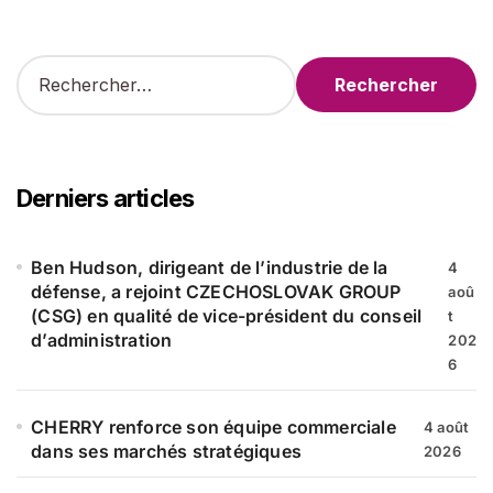
R
e
c
h
e
r
Derniers articles
c
h
e
Ben Hudson, dirigeant de l’industrie de la
4
r
défense, a rejoint CZECHOSLOVAK GROUP
aoû
(CSG) en qualité de vice-président du conseil
t
:
d’administration
202
6
CHERRY renforce son équipe commerciale
4 août
dans ses marchés stratégiques
2026