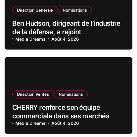
Direction Générale
Nominations
Ben Hudson, dirigeant de l’industrie
de la défense, a rejoint
CZECHOSLOVAK GROUP (CSG) en
Media Dreams
Août 4, 2026
qualité de vice-président du conseil
d’administration
Direction Ventes
Nominations
CHERRY renforce son équipe
commerciale dans ses marchés
stratégiques
Media Dreams
Août 4, 2026