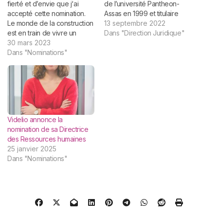
fierté et d’envie que j‘ai
de l’université Pantheon-
accepté cette nomination.
Assas en 1999 et titulaire
Le monde de la construction
d’une licence d’allemand,
13 septembre 2022
est en train de vivre un
Juliette Lallemand Victor (47
Dans "Direction Juridique"
moment de transformation
30 mars 2023
ans) est nommée directrice
unique, où il doit mener à la
Dans "Nominations"
juridique et intégre le Comité
fois sa « révolution
de Direction Générale de
industrielle » et réduire
Bouygues Telecom.
drastiquement son
Rattachée a Liza BettUto,
empreinte écologique. Je
Secrétaire générate,…
suis résolument prête…
Videlio annonce la
nomination de sa Directrice
des Ressources humaines
25 janvier 2025
Dans "Nominations"