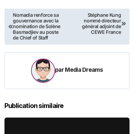
Navigation
Nomadia renforce sa
Stéphane Kung
gouvernance avec la
nommé directeur
de
nomination de Solène
général adjoint de
Basmadjiev au poste
CEWE France
l’article
de Chief of Staff
par
Media Dreams
Publication similaire