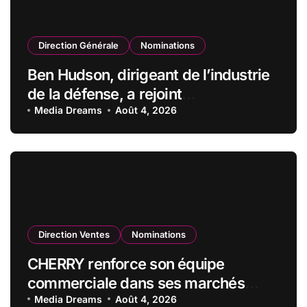
Direction Générale
Nominations
Ben Hudson, dirigeant de l’industrie
de la défense, a rejoint
CZECHOSLOVAK GROUP (CSG) en
Media Dreams
Août 4, 2026
qualité de vice-président du conseil
d’administration
Direction Ventes
Nominations
CHERRY renforce son équipe
commerciale dans ses marchés
stratégiques
Media Dreams
Août 4, 2026