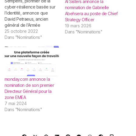
Semperis, pionnier de la
AI Sisters annonce la
cyber-résilience basée sur
nomination de Gabrielle
l’identité, annonce que
Abehsera au poste de Chief
David Petraeus, ancien
Strategy Officer
général de l’Armée
19 mars 2026
américaine, associé
25 octobre 2022
Dans "Nominations"
chez KKR et ex-directeur de
Dans "Nominations"
la CIA, a rejoint l’entreprise
en qualité de conseiller
stratégique dans l’optique
de contribuer à renforcer la
détection et la réponse aux
menaces auxquelles sont
monday.com annonce la
exposées les identités dans
nomination de son premier
le secteur public. Cette
Directeur Général pour la
nomination intervient
zone EMEA
après la récente levée…
7 mai 2024
Dans "Nominations"