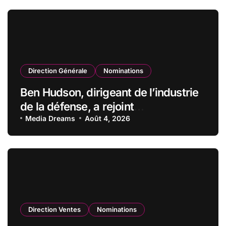
Direction Générale
Nominations
Ben Hudson, dirigeant de l’industrie
de la défense, a rejoint
CZECHOSLOVAK GROUP (CSG) en
Media Dreams
Août 4, 2026
qualité de vice-président du conseil
d’administration
Direction Ventes
Nominations