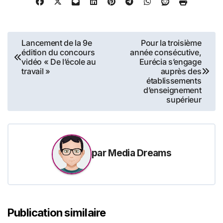
Navigation
Lancement de la 9e
Pour la troisième
édition du concours
année consécutive,
de
vidéo « De l’école au
Eurécia s’engage
travail »
auprès des
l’article
établissements
d’enseignement
supérieur
par
Media Dreams
Publication similaire