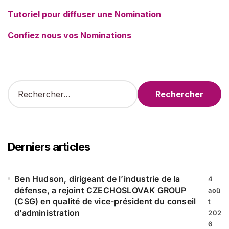
Tutoriel pour diffuser une Nomination
Confiez nous vos Nominations
R
e
c
h
e
r
Derniers articles
c
h
e
Ben Hudson, dirigeant de l’industrie de la
4
r
défense, a rejoint CZECHOSLOVAK GROUP
aoû
(CSG) en qualité de vice-président du conseil
t
:
d’administration
202
6