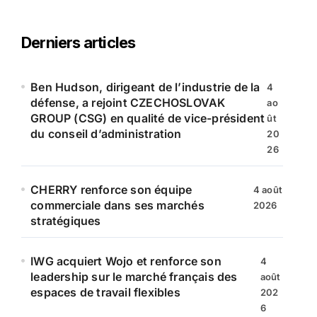
h
e
r
Derniers articles
c
h
e
Ben Hudson, dirigeant de l’industrie de la
4
r
défense, a rejoint CZECHOSLOVAK
ao
GROUP (CSG) en qualité de vice-président
ût
:
du conseil d’administration
20
26
CHERRY renforce son équipe
4 août
commerciale dans ses marchés
2026
stratégiques
IWG acquiert Wojo et renforce son
4
leadership sur le marché français des
août
espaces de travail flexibles
202
6