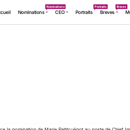
Nominations
Portraits
Breves
cueil
Nominations
CEO
Portraits
Breves
Mé
e la nomination de Marie Petitcuénot au poste de Chief Im