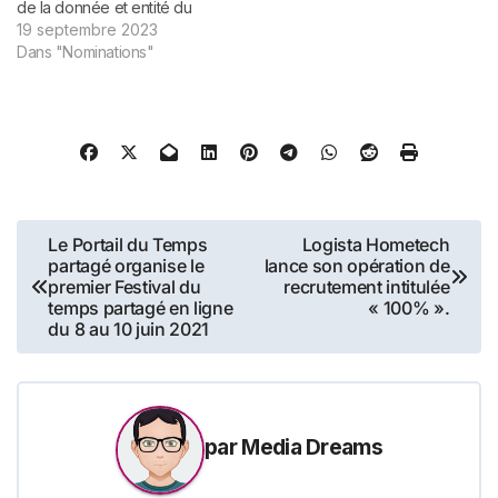
de la donnée et entité du
Groupe RAINBOW
19 septembre 2023
PARTNERS (105M€ CA –
Dans "Nominations"
980 collaborateurs)
renforce son équipe
dirigeante et annonce la
nomination de Marie
SCHERER au poste de
Directrice Associée. Avec
plus de…
Navigation
Le Portail du Temps
Logista Hometech
partagé organise le
lance son opération de
de
premier Festival du
recrutement intitulée
temps partagé en ligne
« 100% ».
l’article
du 8 au 10 juin 2021
par
Media Dreams