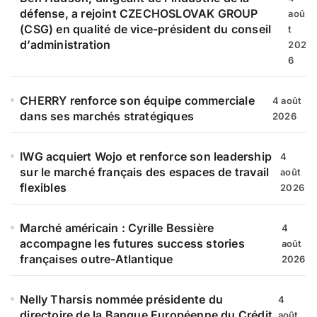
r
défense, a rejoint CZECHOSLOVAK GROUP
aoû
(CSG) en qualité de vice-président du conseil
t
:
d’administration
202
6
CHERRY renforce son équipe commerciale
4 août
dans ses marchés stratégiques
2026
IWG acquiert Wojo et renforce son leadership
4
sur le marché français des espaces de travail
août
flexibles
2026
Marché américain : Cyrille Bessière
4
accompagne les futures success stories
août
françaises outre-Atlantique
2026
Nelly Tharsis nommée présidente du
4
directoire de la Banque Européenne du Crédit
août