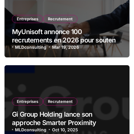
Entreprises
Recrutement
MyUnisoft annonce 100
recrutements en 2026 pour soutenir
sa forte dynamique de croissance
MLDconsulting
Mar 19, 2026
Entreprises
Recrutement
Gi Group Holding lance son
approche Smarter Proximity
MLDconsulting
Oct 10, 2025