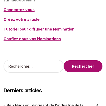
sur MédiaDreams
Connectez vous
Créez votre article
Tutoriel pour diffuser une Nomination
Confiez nous vos Nominations
R
e
c
h
e
r
Derniers articles
c
h
e
Ben Hudson, dirigeant de l’industrie de la
4