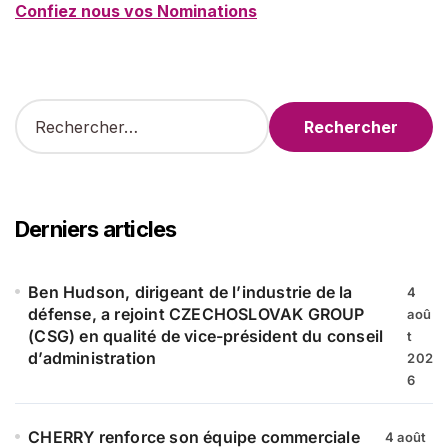
Confiez nous vos Nominations
R
e
c
h
e
r
Derniers articles
c
h
e
Ben Hudson, dirigeant de l’industrie de la
4
r
défense, a rejoint CZECHOSLOVAK GROUP
aoû
(CSG) en qualité de vice-président du conseil
t
:
d’administration
202
6
CHERRY renforce son équipe commerciale
4 août