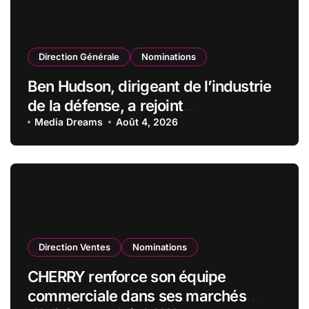
Direction Générale
Nominations
Ben Hudson, dirigeant de l’industrie
de la défense, a rejoint
CZECHOSLOVAK GROUP (CSG) en
Media Dreams
Août 4, 2026
qualité de vice-président du conseil
d’administration
Direction Ventes
Nominations
CHERRY renforce son équipe
commerciale dans ses marchés