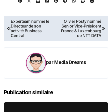
ses nouvelles fonctions.
Depuis sa création en 2009,
la…
Navigation
Experteam nomme le
Olivier Posty nommé
Directeur de son
Senior Vice-Président
de
activité Business
France & Luxembourg
Central
de NTT DATA
l’article
par
Media Dreams
Publication similaire