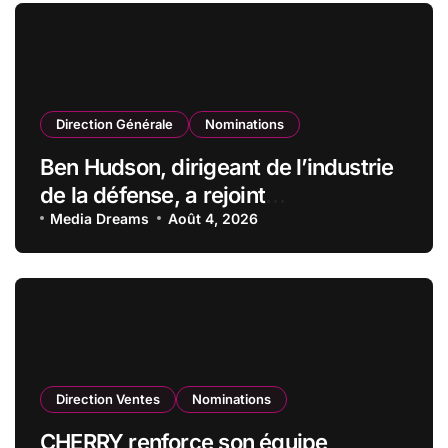
Direction Générale
Nominations
Ben Hudson, dirigeant de l’industrie
de la défense, a rejoint
CZECHOSLOVAK GROUP (CSG) en
Media Dreams
Août 4, 2026
qualité de vice-président du conseil
d’administration
Direction Ventes
Nominations
CHERRY renforce son équipe