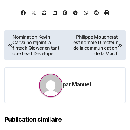
Navigation
Nomination Kevin
Philippe Moucherat
Carvalho rejoint la
est nommé Directeur
de
fintech Qlower en tant
de la communication
que Lead Developer
de la Macif
l’article
par
Manuel
Publication similaire