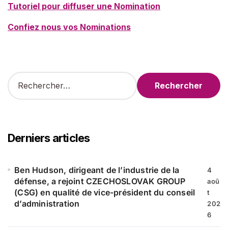
Tutoriel pour diffuser une Nomination
Confiez nous vos Nominations
R
e
c
h
e
r
Derniers articles
c
h
e
Ben Hudson, dirigeant de l’industrie de la
4
r
défense, a rejoint CZECHOSLOVAK GROUP
aoû
(CSG) en qualité de vice-président du conseil
t
:
d’administration
202
6