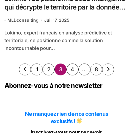
qui décrypte le territoire par la donnée
immobilière et l’IA
MLDconsulting
Juil 17, 2025
Lokimo, expert français en analyse prédictive et
territoriale, se positionne comme la solution
incontournable pour...
Pagination
1
2
3
4
…
8
des
Abonnez-vous à notre newsletter
publications
Ne manquez rien de nos contenus
exclusifs !
Inscrivez-vous pour recevoir