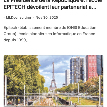
EPITECH dévoilent leur partenariat à
l’occasion de la finale d’un hackathon
MLDconsulting
Nov 30, 2025
national en IA dédié à l’optimisation de la
stratégie vaccinale
Epitech (établissement membre de IONIS Education
Group), école pionnière en informatique en France
depuis 1999,...