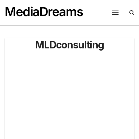
Passer
MediaDreams
au
contenu
MLDconsulting