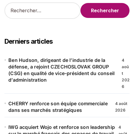
R
e
c
h
e
r
Derniers articles
c
h
e
Ben Hudson, dirigeant de l’industrie de la
4
r
défense, a rejoint CZECHOSLOVAK GROUP
aoû
(CSG) en qualité de vice-président du conseil
t
:
d’administration
202
6
CHERRY renforce son équipe commerciale
4 août
dans ses marchés stratégiques
2026
IWG acquiert Wojo et renforce son leadership
4
sur le marché français des espaces de travail
août