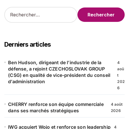
R
e
c
h
e
r
Derniers articles
c
h
e
Ben Hudson, dirigeant de l’industrie de la
4
r
défense, a rejoint CZECHOSLOVAK GROUP
aoû
(CSG) en qualité de vice-président du conseil
t
:
d’administration
202
6
CHERRY renforce son équipe commerciale
4 août
dans ses marchés stratégiques
2026
IWG acquiert Wojo et renforce son leadership
4