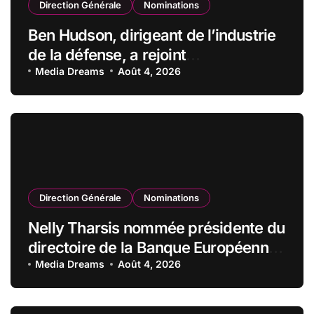
Direction Générale
Nominations
Ben Hudson, dirigeant de l’industrie
de la défense, a rejoint
CZECHOSLOVAK GROUP (CSG) en
Media Dreams
Août 4, 2026
qualité de vice-président du conseil
d’administration
Direction Générale
Nominations
Nelly Tharsis nommée présidente du
directoire de la Banque Européenne
du Crédit Mutuel
Media Dreams
Août 4, 2026