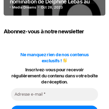
nomination de Delphine Lebas au
poste de Directrice du
Media Dreams
Oct 26, 2023
Développement et de la
Transformation Durable.
Abonnez-vous à notre newsletter
Ne manquez rien de nos contenus
exclusifs !
Inscrivez-vous pour recevoir
régulièrement du contenu dans votre boîte
de réception.