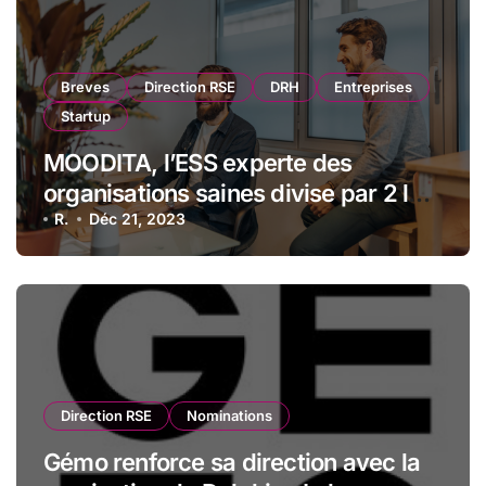
Breves
Direction RSE
DRH
Entreprises
Startup
MOODITA, l’ESS experte des
organisations saines divise par 2 le
taux de turn over et améliore le bien-
R.
Déc 21, 2023
être des collaborateurs !
Direction RSE
Nominations
Gémo renforce sa direction avec la