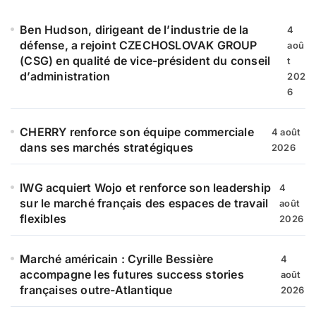
h
e
Ben Hudson, dirigeant de l’industrie de la
4
r
défense, a rejoint CZECHOSLOVAK GROUP
aoû
(CSG) en qualité de vice-président du conseil
t
:
d’administration
202
6
CHERRY renforce son équipe commerciale
4 août
dans ses marchés stratégiques
2026
IWG acquiert Wojo et renforce son leadership
4
sur le marché français des espaces de travail
août
flexibles
2026
Marché américain : Cyrille Bessière
4
accompagne les futures success stories
août
françaises outre-Atlantique
2026