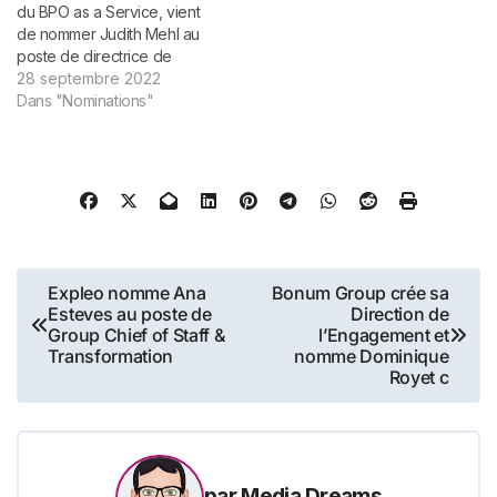
du BPO as a Service, vient
de nommer Judith Mehl au
poste de directrice de
l'engagement, de la
28 septembre 2022
communication et des
Dans "Nominations"
affaires institutionnelles du
groupe. Cette nomination,
met en exergue
l’importance pour le groupe
de faire de la RSE un pilier
stratégique…
Navigation
Expleo nomme Ana
Bonum Group crée sa
Esteves au poste de
Direction de
de
Group Chief of Staff &
l’Engagement et
Transformation
nomme Dominique
l’article
Royet c
par
Media Dreams