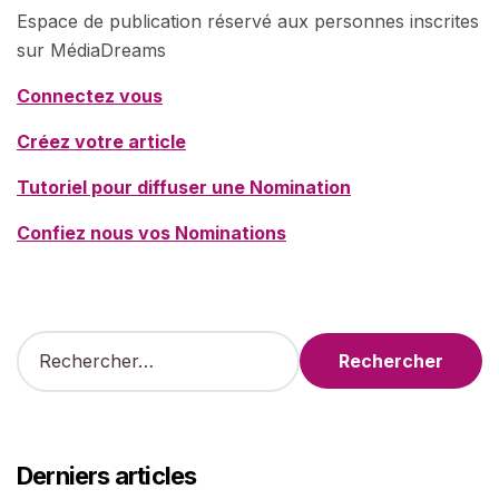
Espace de publication réservé aux personnes inscrites
sur MédiaDreams
Connectez vous
Créez votre article
Tutoriel pour diffuser une Nomination
Confiez nous vos Nominations
R
e
c
h
e
r
Derniers articles
c