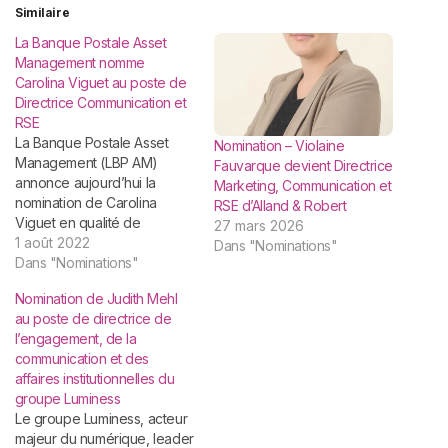
Similaire
La Banque Postale Asset
Management nomme
Carolina Viguet au poste de
Directrice Communication et
RSE
La Banque Postale Asset
Nomination – Violaine
Management (LBP AM)
Fauvarque devient Directrice
annonce aujourd’hui la
Marketing, Communication et
nomination de Carolina
RSE d’Alland & Robert
Viguet en qualité de
27 mars 2026
Directrice Communication et
1 août 2022
Dans "Nominations"
RSE. Dans le cadre de ses
Dans "Nominations"
nouvelles fonctions, Carolina
Nomination de Judith Mehl
aura pour mission la
au poste de directrice de
coordination de la
l’engagement, de la
communication externe et
communication et des
interne de LBP AM et de sa
affaires institutionnelles du
filiale Tocqueville Finance.
groupe Luminess
Elle…
Le groupe Luminess, acteur
majeur du numérique, leader