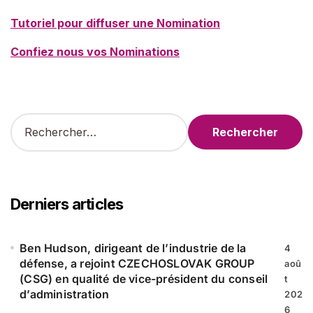
Tutoriel pour diffuser une Nomination
Confiez nous vos Nominations
R
e
c
h
e
r
Derniers articles
c
h
e
Ben Hudson, dirigeant de l’industrie de la
4
r
défense, a rejoint CZECHOSLOVAK GROUP
aoû
(CSG) en qualité de vice-président du conseil
t
:
d’administration
202
6