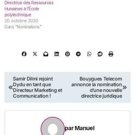
Directrice des Ressources
Humaines à l’École
polytechnique
20 octobre 2020
Dans "Nominations"
Navigation
Samir Dilmi rejoint
Bouygues Telecom
Dydu en tant que
annonce la nomination
de
Directeur Marketing et
d’une nouvelle
Communication !
directrice juridique
l’article
par
Manuel