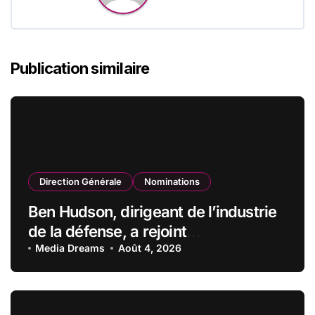
Publication similaire
Direction Générale
Nominations
Ben Hudson, dirigeant de l’industrie
de la défense, a rejoint
CZECHOSLOVAK GROUP (CSG) en
Media Dreams
Août 4, 2026
qualité de vice-président du conseil
d’administration