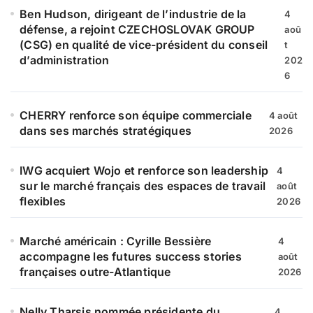
e
Ben Hudson, dirigeant de l’industrie de la
4
r
défense, a rejoint CZECHOSLOVAK GROUP
aoû
(CSG) en qualité de vice-président du conseil
t
:
d’administration
202
6
CHERRY renforce son équipe commerciale
4 août
dans ses marchés stratégiques
2026
IWG acquiert Wojo et renforce son leadership
4
sur le marché français des espaces de travail
août
flexibles
2026
Marché américain : Cyrille Bessière
4
accompagne les futures success stories
août
françaises outre-Atlantique
2026
Nelly Tharsis nommée présidente du
4