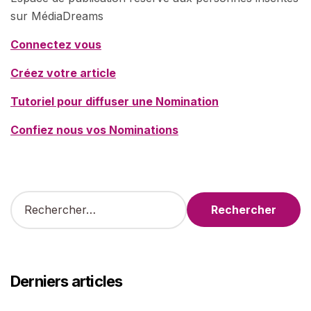
sur MédiaDreams
Connectez vous
Créez votre article
Tutoriel pour diffuser une Nomination
Confiez nous vos Nominations
R
e
c
h
e
r
Derniers articles
c
h