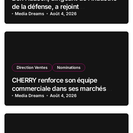
de la défense, a rejoint
CZECHOSLOVAK GROUP (CSG) en
Media Dreams
Août 4, 2026
qualité de vice-président du conseil
d’administration
Direction Ventes
Nominations
CHERRY renforce son équipe
commerciale dans ses marchés
stratégiques
Media Dreams
Août 4, 2026