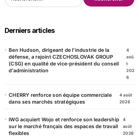
e
c
h
e
r
Derniers articles
c
h
e
Ben Hudson, dirigeant de l’industrie de la
4
r
défense, a rejoint CZECHOSLOVAK GROUP
aoû
(CSG) en qualité de vice-président du conseil
t
:
d’administration
202
6
CHERRY renforce son équipe commerciale
4 août
dans ses marchés stratégiques
2026
IWG acquiert Wojo et renforce son leadership
4
sur le marché français des espaces de travail
août
flexibles
2026