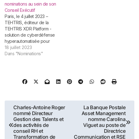
nominations au sein de son
Representative. Chloé
Conseil Exécutif
prendra ses fonctions le
Paris, le 4 juillet 2023 –
1er mars 2022. Son arrivée
TEHTRIS, éditeur de la
vise à renforcer l'équipe de
TEHTRIS XDR Platform -
direction en apportant
solution de cyberdéfense
à Solarisbank son
hyperautomatisée pour
leadership, son expérience
lutter contre le cyber
18 juillet 2023
et son expertise en matière
espionnage et le cyber
Dans "Nominations"
de croissance et de
sabotage - annonce le
développement à
renforcement de sa
l’international. Dans le
gouvernance avec la
cadre de cette création de
création de trois nouveaux
poste, Chloé siègera
postes stratégiques, dont
au Management Board,
les titulaires rejoignent le
supervisant l'expansion
Comité Exécutif de…
internationale…
Navigation
Charles-Antoine Roger
La Banque Postale
nommé Directeur
Asset Management
de
Gestion des Talents et
nomme Carolina
des activités de
Viguet au poste de
l’article
conseil RH et
Directrice
Transformation de
Communication et RSE