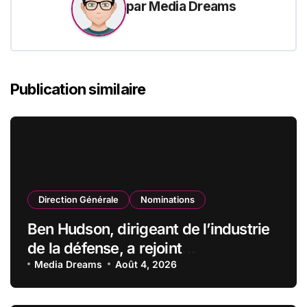
par
Media Dreams
Publication similaire
Direction Générale
Nominations
Ben Hudson, dirigeant de l’industrie
de la défense, a rejoint
CZECHOSLOVAK GROUP (CSG) en
Media Dreams
Août 4, 2026
qualité de vice-président du conseil
d’administration