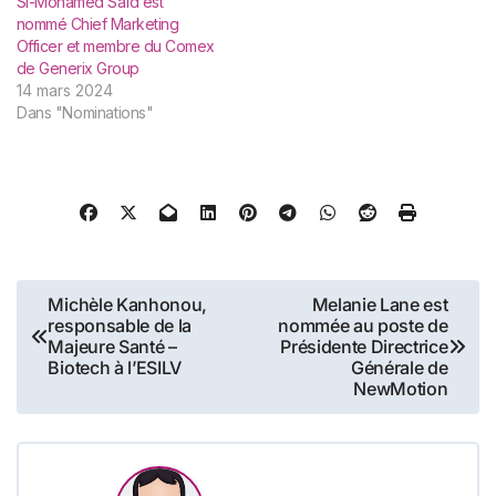
Si-Mohamed Saïd est
nommé Chief Marketing
Officer et membre du Comex
de Generix Group
14 mars 2024
Dans "Nominations"
Navigation
Michèle Kanhonou,
Melanie Lane est
responsable de la
nommée au poste de
de
Majeure Santé –
Présidente Directrice
Biotech à l’ESILV
Générale de
l’article
NewMotion