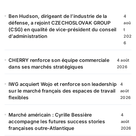
c
h
e
Ben Hudson, dirigeant de l’industrie de la
4
r
défense, a rejoint CZECHOSLOVAK GROUP
aoû
(CSG) en qualité de vice-président du conseil
t
:
d’administration
202
6
CHERRY renforce son équipe commerciale
4 août
dans ses marchés stratégiques
2026
IWG acquiert Wojo et renforce son leadership
4
sur le marché français des espaces de travail
août
flexibles
2026
Marché américain : Cyrille Bessière
4
accompagne les futures success stories
août
françaises outre-Atlantique
2026