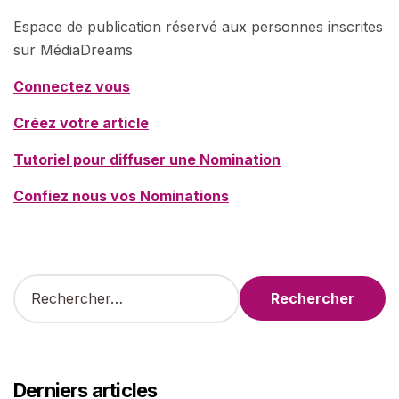
Espace de publication réservé aux personnes inscrites
sur MédiaDreams
Connectez vous
Créez votre article
Tutoriel pour diffuser une Nomination
Confiez nous vos Nominations
R
e
c
h
e
r
Derniers articles