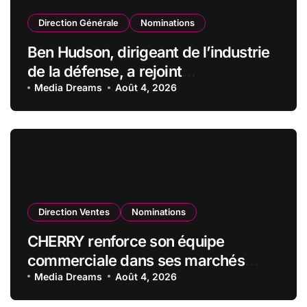
Direction Générale
Nominations
Ben Hudson, dirigeant de l’industrie
de la défense, a rejoint
CZECHOSLOVAK GROUP (CSG) en
Media Dreams
Août 4, 2026
qualité de vice-président du conseil
d’administration
Direction Ventes
Nominations
CHERRY renforce son équipe
commerciale dans ses marchés
stratégiques
Media Dreams
Août 4, 2026