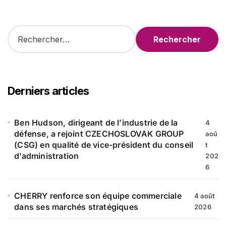
R
e
c
h
e
r
Derniers articles
c
h
e
Ben Hudson, dirigeant de l’industrie de la
4
r
défense, a rejoint CZECHOSLOVAK GROUP
aoû
(CSG) en qualité de vice-président du conseil
t
:
d’administration
202
6
CHERRY renforce son équipe commerciale
4 août
dans ses marchés stratégiques
2026