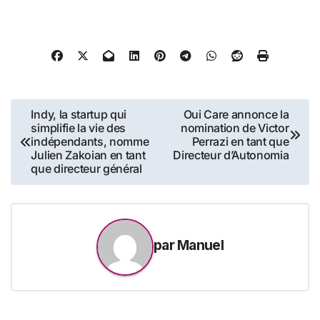
hautes technologies du
groupe Randstad. Diplômé
de l’Ecole Supérieure des
Technologies et des
Affaires (ESTA) de Belfort en
1993, Jérôme Gontard, 50…
Navigation
Indy, la startup qui
Oui Care annonce la
simplifie la vie des
nomination de Victor
de
indépendants, nomme
Perrazi en tant que
Julien Zakoian en tant
Directeur d’Autonomia
l’article
que directeur général
par
Manuel