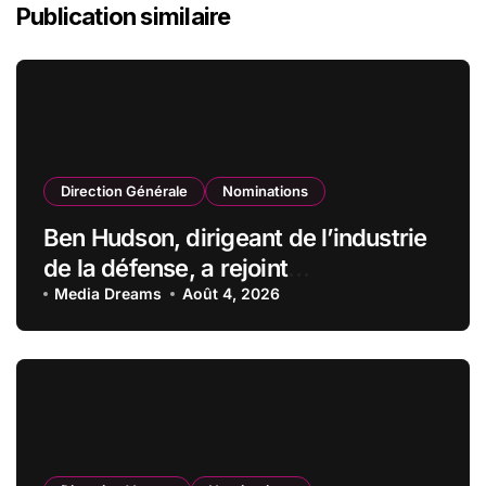
Publication similaire
Direction Générale
Nominations
Ben Hudson, dirigeant de l’industrie
de la défense, a rejoint
CZECHOSLOVAK GROUP (CSG) en
Media Dreams
Août 4, 2026
qualité de vice-président du conseil
d’administration