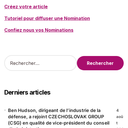
Créez votre article
Tutoriel pour diffuser une Nomination
Confiez nous vos Nominations
R
e
c
h
e
r
Derniers articles
c
h
e
Ben Hudson, dirigeant de l’industrie de la
4
r
défense, a rejoint CZECHOSLOVAK GROUP
aoû
(CSG) en qualité de vice-président du conseil
t
: