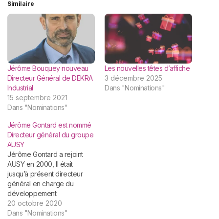
Similaire
Jérôme Bouquey nouveau
Les nouvelles têtes d’affiche
Directeur Général de DEKRA
3 décembre 2025
Industrial
Dans "Nominations"
15 septembre 2021
Dans "Nominations"
Jérôme Gontard est nommé
Directeur général du groupe
AUSY
Jérôme Gontard a rejoint
AUSY en 2000, Il était
jusqu’à présent directeur
général en charge du
développement
international, Il prend la tête
20 octobre 2020
de la filiale de conseil en
Dans "Nominations"