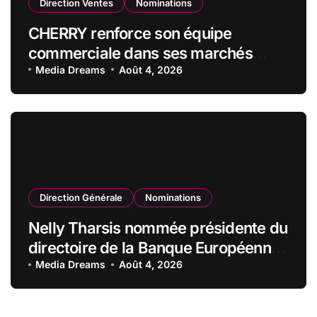
Direction Ventes
Nominations
CHERRY renforce son équipe
commerciale dans ses marchés
stratégiques
Media Dreams
Août 4, 2026
Direction Générale
Nominations
Nelly Tharsis nommée présidente du
directoire de la Banque Européenne
du Crédit Mutuel
Media Dreams
Août 4, 2026