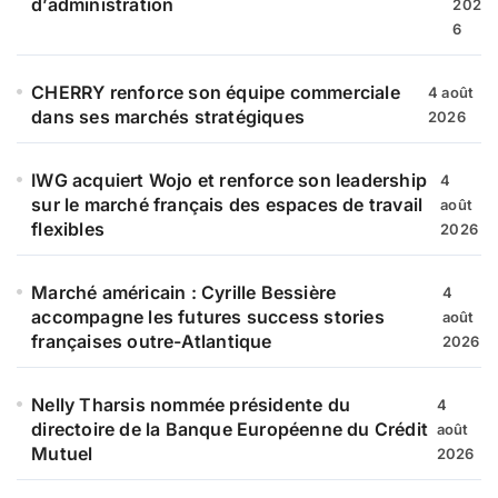
d’administration
202
6
CHERRY renforce son équipe commerciale
4 août
dans ses marchés stratégiques
2026
IWG acquiert Wojo et renforce son leadership
4
sur le marché français des espaces de travail
août
flexibles
2026
Marché américain : Cyrille Bessière
4
accompagne les futures success stories
août
françaises outre-Atlantique
2026
Nelly Tharsis nommée présidente du
4
directoire de la Banque Européenne du Crédit
août
Mutuel
2026