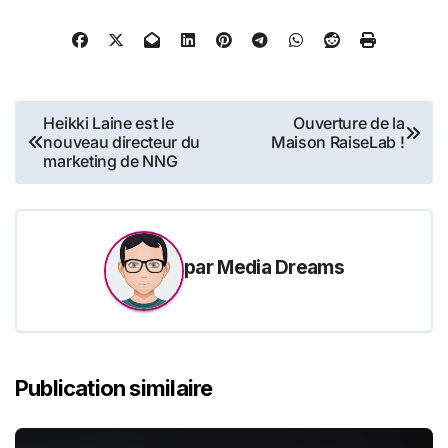
Navigation
Heikki Laine est le
Ouverture de la
nouveau directeur du
Maison RaiseLab !
de
marketing de NNG
l’article
par
Media Dreams
Publication similaire