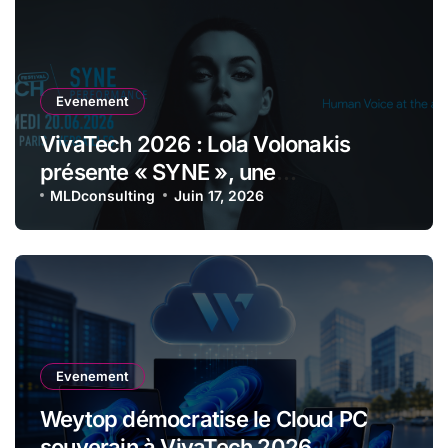
Evenement
VivaTech 2026 : Lola Volonakis
présente « SYNE », une
performance immersive entre voix
MLDconsulting
Juin 17, 2026
lyrique et intelligence artificielle
Evenement
Weytop démocratise le Cloud PC
souverain à VivaTech 2026