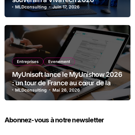
MLDconsulting
Juin 17, 2026
Entreprises
Evenement
MyUnisoft lance le MyUnishow 2026
: un tour de France au cœur de la
transformation des cabinets
MLDconsulting
Mai 26, 2026
comptables
Abonnez-vous à notre newsletter