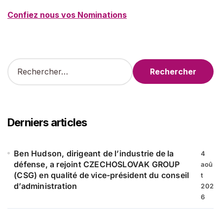
Confiez nous vos Nominations
R
e
c
h
e
r
Derniers articles
c
h
e
Ben Hudson, dirigeant de l’industrie de la
4
r
défense, a rejoint CZECHOSLOVAK GROUP
aoû
(CSG) en qualité de vice-président du conseil
t
:
d’administration
202
6