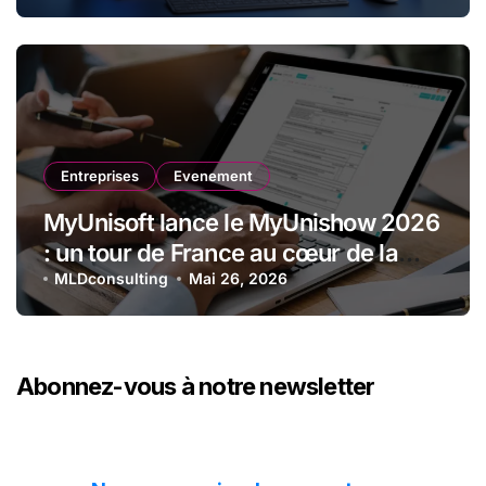
Entreprises
Evenement
MyUnisoft lance le MyUnishow 2026
: un tour de France au cœur de la
transformation des cabinets
MLDconsulting
Mai 26, 2026
comptables
Abonnez-vous à notre newsletter