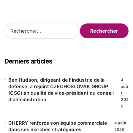
R
e
c
h
e
r
Derniers articles
c
h
e
Ben Hudson, dirigeant de l’industrie de la
4
r
défense, a rejoint CZECHOSLOVAK GROUP
aoû
(CSG) en qualité de vice-président du conseil
t
:
d’administration
202
6
CHERRY renforce son équipe commerciale
4 août
dans ses marchés stratégiques
2026