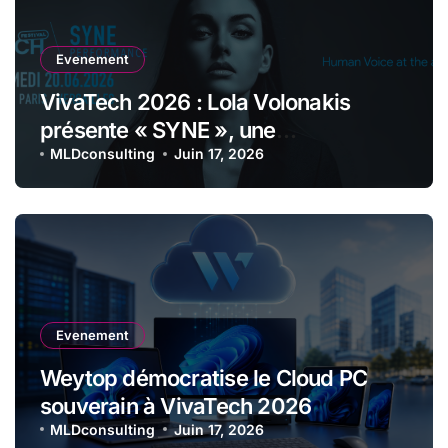
Evenement
VivaTech 2026 : Lola Volonakis
présente « SYNE », une
performance immersive entre voix
MLDconsulting
Juin 17, 2026
lyrique et intelligence artificielle
Evenement
Weytop démocratise le Cloud PC
souverain à VivaTech 2026
MLDconsulting
Juin 17, 2026