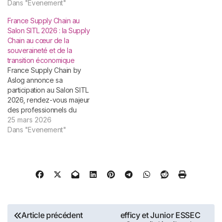
Dans "Evenement"
France Supply Chain au
Salon SITL 2026 : la Supply
Chain au cœur de la
souveraineté et de la
transition économique
France Supply Chain by
Aslog annonce sa
participation au Salon SITL
2026, rendez-vous majeur
des professionnels du
transport et de la logistique,
25 mars 2026
qui se tiendra du 31 mars au
Dans "Evenement"
2 avril 2026 au Parc des
Expositions de Paris Nord
Villepinte (Hall 7). Partenaire
historique de l’événement
depuis 2008, l’association
contribue…
Navigation
Article précédent
efficy et Junior ESSEC