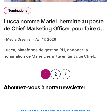
Nominations
Lucca nomme Marie Lhermitte au poste
de Chief Marketing Officer pour faire de
Lucca, la plateforme RH n°1 en Europe
Media Dreams
Avr 17, 2026
Lucca, plateforme de gestion RH, annonce la
nomination de Marie Lhermitte en tant que Chief...
Pagination
1
2
des
Abonnez-vous à notre newsletter
publications