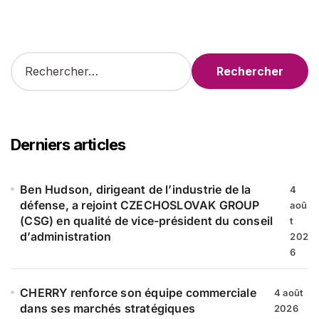
R
e
c
h
e
r
Derniers articles
c
h
e
Ben Hudson, dirigeant de l’industrie de la
4
r
défense, a rejoint CZECHOSLOVAK GROUP
aoû
(CSG) en qualité de vice-président du conseil
t
:
d’administration
202
6
CHERRY renforce son équipe commerciale
4 août
dans ses marchés stratégiques
2026