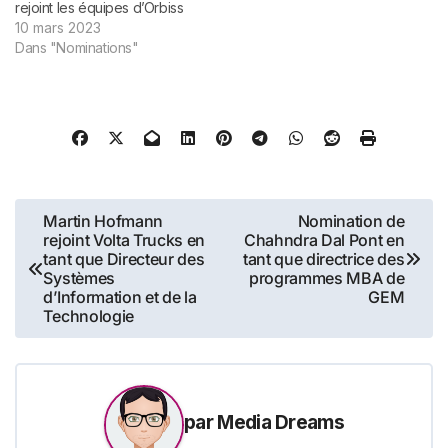
rejoint les équipes d’Orbiss
et aura pour mission de
10 mars 2023
renforcer le développement
Dans "Nominations"
des collaborateurs et de la
culture interne de
l’entreprise. New-York, le 9
février 2023 - Orbiss,
cabinet d’expertise
comptable spécialisé dans
l’implantation et la
croissance des
Navigation
Martin Hofmann
Nomination de
entreprises…
rejoint Volta Trucks en
Chahndra Dal Pont en
de
tant que Directeur des
tant que directrice des
Systèmes
programmes MBA de
l’article
d’Information et de la
GEM
Technologie
par
Media Dreams