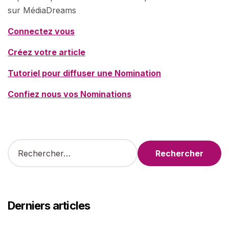
sur MédiaDreams
Connectez vous
Créez votre article
Tutoriel pour diffuser une Nomination
Confiez nous vos Nominations
R
e
c
h
e
r
Derniers articles
c
h