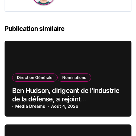
Publication similaire
Direction Générale
Nominations
Ben Hudson, dirigeant de l’industrie
de la défense, a rejoint
CZECHOSLOVAK GROUP (CSG) en
Media Dreams
Août 4, 2026
qualité de vice-président du conseil
d’administration