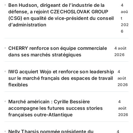
e
Ben Hudson, dirigeant de l’industrie de la
4
r
défense, a rejoint CZECHOSLOVAK GROUP
aoû
(CSG) en qualité de vice-président du conseil
t
:
d’administration
202
6
CHERRY renforce son équipe commerciale
4 août
dans ses marchés stratégiques
2026
IWG acquiert Wojo et renforce son leadership
4
sur le marché français des espaces de travail
août
flexibles
2026
Marché américain : Cyrille Bessière
4
accompagne les futures success stories
août
françaises outre-Atlantique
2026
Nelly Tharsis nommée présidente du
4