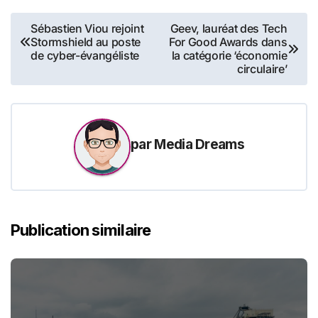
candidat au…
Navigation
Sébastien Viou rejoint
Geev, lauréat des Tech
Stormshield au poste
For Good Awards dans
de
de cyber-évangéliste
la catégorie ‘économie
circulaire’
l’article
par
Media Dreams
Publication similaire