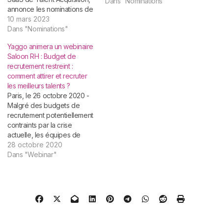
Dans "Nominations"
annonce les nominations de
Patricia de Tinguy, 46 ans,
10 mars 2023
au poste de Directrice des
Dans "Nominations"
Ressources Humaines et de
Yaggo animera un webinaire
Xavier Sentuc, 56 ans, au
Saloon RH : Budget de
poste de VP Alliances &
recrutement restreint :
Partenariats. Ces
comment attirer et recruter
nominations interviennent
les meilleurs talents ?
dans un contexte…
Paris, le 26 octobre 2020 -
Malgré des budgets de
recrutement potentiellement
contraints par la crise
actuelle, les équipes de
recrutement doivent
28 octobre 2020
continuer à attirer et recruter
Dans "Webinar"
les meilleurs talents pour
atteindre leurs objectifs.
Certes, mais comment ?
C'est pour répondre à cette
question que Yaggo,
spécialiste de l'expérience