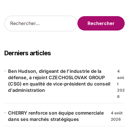
R
e
c
h
e
r
Derniers articles
c
h
e
Ben Hudson, dirigeant de l’industrie de la
4
r
défense, a rejoint CZECHOSLOVAK GROUP
aoû
(CSG) en qualité de vice-président du conseil
t
:
d’administration
202
6
CHERRY renforce son équipe commerciale
4 août
dans ses marchés stratégiques
2026