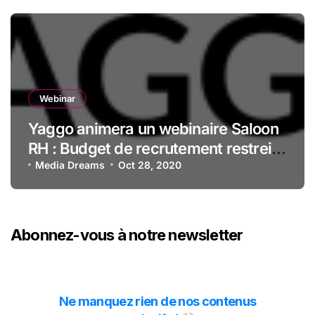
Webinar
Yaggo animera un webinaire Saloon
RH : Budget de recrutement restreint
: comment attirer et recruter les
Media Dreams
Oct 28, 2020
meilleurs talents ?
Abonnez-vous à notre newsletter
Ne manquez rien de nos contenus