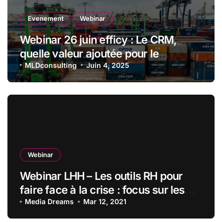
Evenement
Webinar
Webinar 26 juin efficy : Le CRM,
quelle valeur ajoutée pour le
transport et la logistique ?
MLDconsulting
Juin 4, 2025
Webinar
Webinar LHH – Les outils RH pour
faire face à la crise : focus sur les
secteurs aéronautique, spatial et
Media Dreams
Mar 12, 2021
métallurgique.