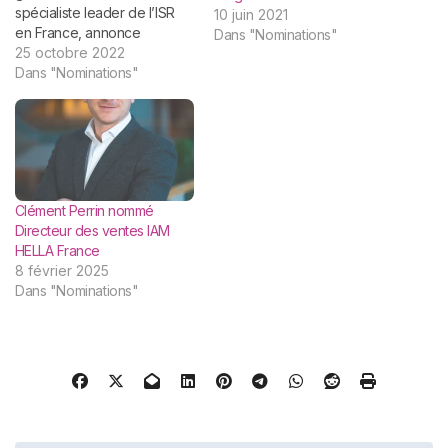
spécialiste leader de l’ISR
10 juin 2021
en France, annonce
Dans "Nominations"
aujourd’hui la nomination de
25 octobre 2022
Grégory Clemente au poste
Dans "Nominations"
de Directeur Private Equity.
Dans le cadre de ses
nouvelles fonctions,
Grégory aura pour mission
de créer et développer
l’expertise Private Equity de
Clément Perrin nommé
LBP AM,…
Directeur des ventes IAM
HELLA France
8 février 2025
Dans "Nominations"