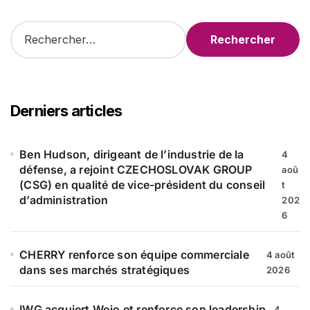
R
e
c
h
e
r
Derniers articles
c
h
e
Ben Hudson, dirigeant de l’industrie de la
4
r
défense, a rejoint CZECHOSLOVAK GROUP
aoû
(CSG) en qualité de vice-président du conseil
t
:
d’administration
202
6
CHERRY renforce son équipe commerciale
4 août
dans ses marchés stratégiques
2026
IWG acquiert Wojo et renforce son leadership
4