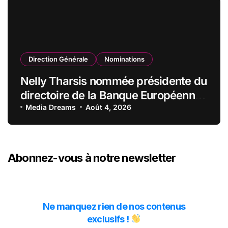
Direction Générale
Nominations
Nelly Tharsis nommée présidente du
directoire de la Banque Européenne
du Crédit Mutuel
Media Dreams
Août 4, 2026
Abonnez-vous à notre newsletter
Ne manquez rien de nos contenus
exclusifs !