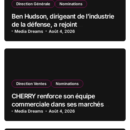
Direction Générale
Nominations
Ben Hudson, dirigeant de l’industrie
de la défense, a rejoint
CZECHOSLOVAK GROUP (CSG) en
Media Dreams
Août 4, 2026
qualité de vice-président du conseil
d’administration
Direction Ventes
Nominations
CHERRY renforce son équipe
commerciale dans ses marchés
stratégiques
Media Dreams
Août 4, 2026