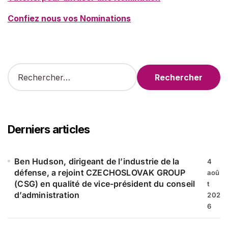
Confiez nous vos Nominations
R
e
c
h
e
r
Derniers articles
c
h
e
Ben Hudson, dirigeant de l’industrie de la
4
r
défense, a rejoint CZECHOSLOVAK GROUP
aoû
(CSG) en qualité de vice-président du conseil
t
:
d’administration
202
6