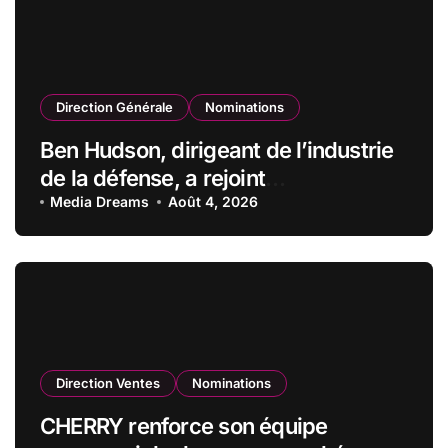
Direction Générale
Nominations
Ben Hudson, dirigeant de l’industrie
de la défense, a rejoint
CZECHOSLOVAK GROUP (CSG) en
Media Dreams
Août 4, 2026
qualité de vice-président du conseil
d’administration
Direction Ventes
Nominations
CHERRY renforce son équipe