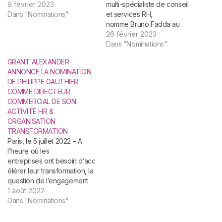
Directeur des opérations au
9 février 2023
multi-spécialiste de conseil
sein de l’activité Executive
Dans "Nominations"
et services RH,
Search. Bruno débute sa
nomme Bruno Fadda au
carrière en tant que
poste de Directeur
26 février 2023
Contrôleur de gestion et
des opérations au sein de
Dans "Nominations"
Responsable financier au
l’activité Executive Search.
GRANT ALEXANDER
sein du groupe Vinci
Bruno débute sa carrière en
ANNONCE LA NOMINATION
Construction avant…
tant que Contrôleur
DE PHILIPPE GAUTHIER
de gestion et Responsable f
COMME DIRECTEUR
inancier au sein du groupe
COMMERCIAL DE SON
Vinci Construction avant de
ACTIVITÉ HR &
rejoindre SFR. Il
ORGANISATION
s’oriente rapidement vers
TRANSFORMATION
le conseil
Paris, le 5 juillet 2022 – A
en recrutement spécialisé et
l’heure où les
intègre en 1999, en qualité
entreprises ont besoin d’acc
de Consultant, la
élérer leur transformation, la
division Finance et Comptabi
question de l’engagement
lité du cabinet Robert Half à
des équipes est plus que
1 août 2022
Paris. Il évolue au sein de…
jamais cruciale. Dans ce
Dans "Nominations"
contexte, Grant
Alexander, groupe de