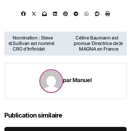
conseil et de services RH
partenaire de la
performance des
organisations et de leurs
dirigeants depuis plus de 30
ans, a lancé en 2021…
Navigation
Nomination : Steve
Céline Baumann est
Sullivan est nommé
promue Directrice de
de
CRO d’Infinidat
MAGNA en France
l’article
par
Manuel
Publication similaire