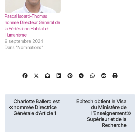
Pascal Isoard-Thomas
nommé Directeur Général de
la Fédération Habitat et
Humanisme
9 septembre 2024
Dans "Nominations"
Navigation
Charlotte Ballero est
Epitech obtient le Visa
nommée Directrice
du Ministère de
de
Générale d’Article 1
l’Enseignement
Supérieur et de la
l’article
Recherche