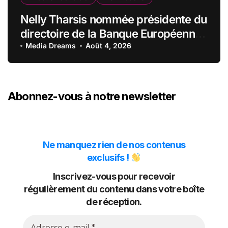
Nelly Tharsis nommée présidente du
directoire de la Banque Européenne
du Crédit Mutuel
Media Dreams
Août 4, 2026
Abonnez-vous à notre newsletter
Ne manquez rien de nos contenus
exclusifs !
Inscrivez-vous pour recevoir
régulièrement du contenu dans votre boîte
de réception.