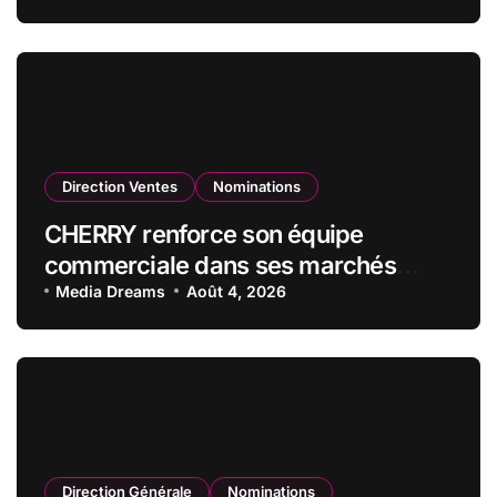
qualité de vice-président du conseil
d’administration
Direction Ventes
Nominations
CHERRY renforce son équipe
commerciale dans ses marchés
stratégiques
Media Dreams
Août 4, 2026
Direction Générale
Nominations