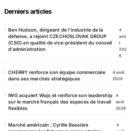
e
r
Derniers articles
c
h
e
Ben Hudson, dirigeant de l’industrie de la
4
r
défense, a rejoint CZECHOSLOVAK GROUP
aoû
(CSG) en qualité de vice-président du conseil
t
:
d’administration
202
6
CHERRY renforce son équipe commerciale
4 août
dans ses marchés stratégiques
2026
IWG acquiert Wojo et renforce son leadership
4
sur le marché français des espaces de travail
août
flexibles
2026
Marché américain : Cyrille Bessière
4