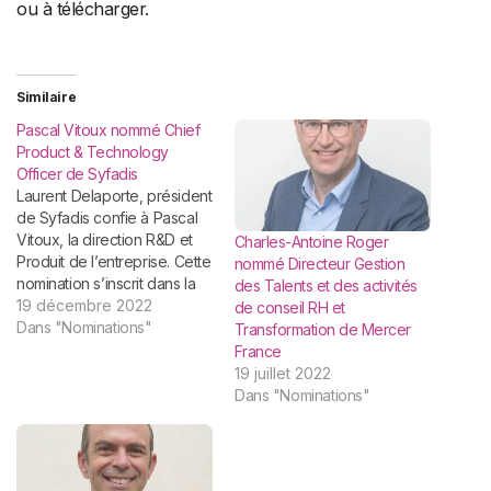
ou à télécharger.
Similaire
Pascal Vitoux nommé Chief
Product & Technology
Officer de Syfadis
Laurent Delaporte, président
de Syfadis confie à Pascal
Vitoux, la direction R&D et
Charles-Antoine Roger
Produit de l’entreprise. Cette
nommé Directeur Gestion
nomination s’inscrit dans la
des Talents et des activités
transformation poursuivie
19 décembre 2022
de conseil RH et
par Syfadis en 2022.
Dans "Nominations"
Transformation de Mercer
Syfadis, éditeur de logiciels
France
présent depuis plus de 20
19 juillet 2022
ans dans le secteur de
Dans "Nominations"
l’EdTech, annonce la
nomination de Pascal Vitoux,
50 ans,…