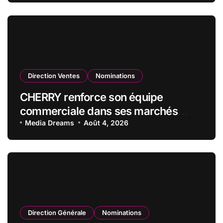
qualité de vice-président du conseil
d’administration
Direction Ventes
Nominations
CHERRY renforce son équipe
commerciale dans ses marchés
stratégiques
Media Dreams
Août 4, 2026
Direction Générale
Nominations