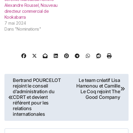
Alexandre Roussel, Nouveau
directeur commercial de
Kookabarra
7 mai 2024
Dans "Nominations"
Navigation
Bertrand POURCELOT
Le team créatif Lisa
rejoint le conseil
Hamonou et Camille
de
d’administration du
Le Coq rejoint The
CDRT et devient
Good Company
l’article
référent pour les
relations
internationales