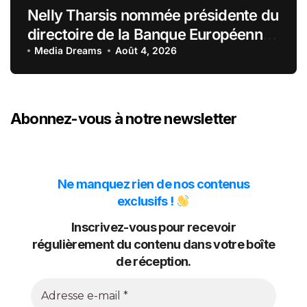
Nelly Tharsis nommée présidente du
directoire de la Banque Européenne
du Crédit Mutuel
Media Dreams
Août 4, 2026
Abonnez-vous à notre newsletter
Ne manquez rien de nos contenus
exclusifs !
Inscrivez-vous pour recevoir
régulièrement du contenu dans votre boîte
de réception.