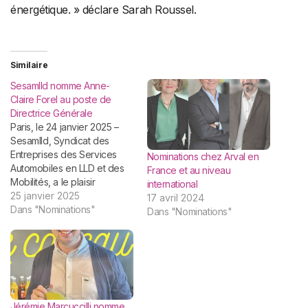
énergétique. » déclare Sarah Roussel.
Similaire
Sesamlld nomme Anne-
Claire Forel au poste de
Directrice Générale
Paris, le 24 janvier 2025 –
Sesamlld, Syndicat des
Entreprises des Services
Nominations chez Arval en
Automobiles en LLD et des
France et au niveau
Mobilités, a le plaisir
international
d’annoncer la nomination de
25 janvier 2025
17 avril 2024
Anne-Claire Forel comme
Dans "Nominations"
Dans "Nominations"
Directrice Générale. Elle
aura pour mission de porter
les intérêts des loueurs
automobiles et d’être la
principale représentante
des membres du syndicat.…
Jérémie Marcuccilli nomme