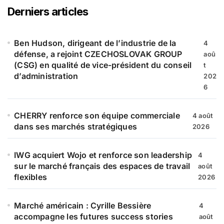
r
Derniers articles
c
h
e
Ben Hudson, dirigeant de l’industrie de la
4
r
défense, a rejoint CZECHOSLOVAK GROUP
aoû
(CSG) en qualité de vice-président du conseil
t
:
d’administration
202
6
CHERRY renforce son équipe commerciale
4 août
dans ses marchés stratégiques
2026
IWG acquiert Wojo et renforce son leadership
4
sur le marché français des espaces de travail
août
flexibles
2026
Marché américain : Cyrille Bessière
4
accompagne les futures success stories
août