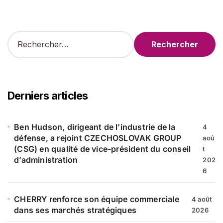
R
e
c
h
e
r
Derniers articles
c
h
e
Ben Hudson, dirigeant de l’industrie de la
4
r
défense, a rejoint CZECHOSLOVAK GROUP
aoû
(CSG) en qualité de vice-président du conseil
t
:
d’administration
202
6
CHERRY renforce son équipe commerciale
4 août
dans ses marchés stratégiques
2026