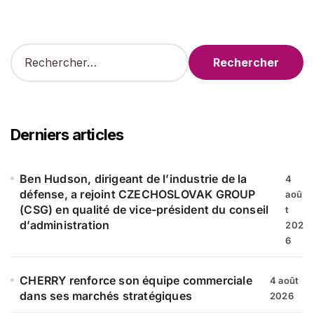
R
e
c
h
e
r
Derniers articles
c
h
e
Ben Hudson, dirigeant de l’industrie de la
4
r
défense, a rejoint CZECHOSLOVAK GROUP
aoû
(CSG) en qualité de vice-président du conseil
t
:
d’administration
202
6
CHERRY renforce son équipe commerciale
4 août
dans ses marchés stratégiques
2026