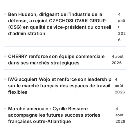
h
e
Ben Hudson, dirigeant de l’industrie de la
4
r
défense, a rejoint CZECHOSLOVAK GROUP
aoû
(CSG) en qualité de vice-président du conseil
t
:
d’administration
202
6
CHERRY renforce son équipe commerciale
4 août
dans ses marchés stratégiques
2026
IWG acquiert Wojo et renforce son leadership
4
sur le marché français des espaces de travail
août
flexibles
2026
Marché américain : Cyrille Bessière
4
accompagne les futures success stories
août
françaises outre-Atlantique
2026