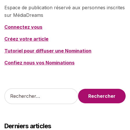
Espace de publication réservé aux personnes inscrites
sur MédiaDreams
Connectez vous
Créez votre article
Tutoriel pour diffuser une Nomination
Confiez nous vos Nominations
R
e
c
h
e
r
Derniers articles
c