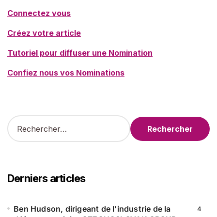
Connectez vous
Créez votre article
Tutoriel pour diffuser une Nomination
Confiez nous vos Nominations
R
e
c
h
e
r
Derniers articles
c
h
e
Ben Hudson, dirigeant de l’industrie de la
4
r