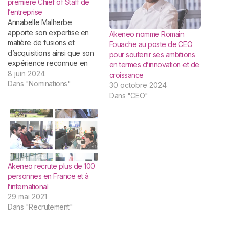
première Chief of Staff de
l’entreprise
Annabelle Malherbe
apporte son expertise en
Akeneo nomme Romain
matière de fusions et
Fouache au poste de CEO
d’acquisitions ainsi que son
pour soutenir ses ambitions
expérience reconnue en
en termes d’innovation et de
termes de planification
8 juin 2024
croissance
stratégique, de
Dans "Nominations"
30 octobre 2024
développement commercial
Dans "CEO"
et de leadership financier.
Paris - 11 Juin 2024 -
Akeneo, le leader de la
gestion de l’expérience
produit (PXM), annonce la
nomination d’Annabelle
Malherbe, auparavant…
Akeneo recrute plus de 100
personnes en France et à
l’international
29 mai 2021
Dans "Recrutement"