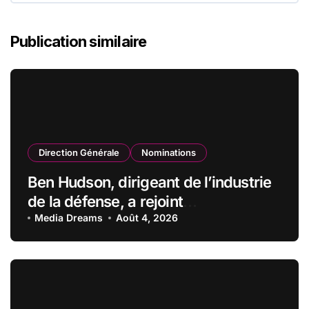
Publication similaire
Direction Générale
Nominations
Ben Hudson, dirigeant de l’industrie
de la défense, a rejoint
CZECHOSLOVAK GROUP (CSG) en
Media Dreams
Août 4, 2026
qualité de vice-président du conseil
d’administration