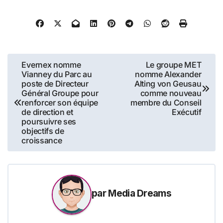
Navigation
Evernex nomme
Le groupe MET
Vianney du Parc au
nomme Alexander
de
poste de Directeur
Alting von Geusau
Général Groupe pour
comme nouveau
l’article
renforcer son équipe
membre du Conseil
de direction et
Exécutif
poursuivre ses
objectifs de
croissance
par
Media Dreams