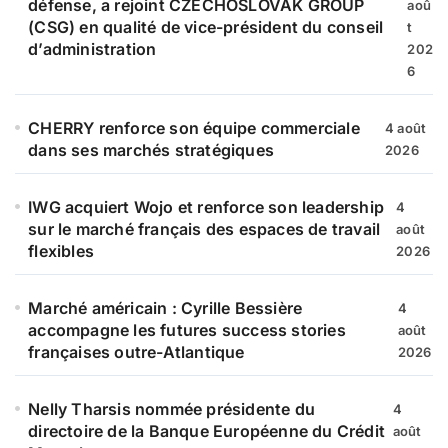
défense, a rejoint CZECHOSLOVAK GROUP
aoû
(CSG) en qualité de vice-président du conseil
t
:
d’administration
202
6
CHERRY renforce son équipe commerciale
4 août
dans ses marchés stratégiques
2026
IWG acquiert Wojo et renforce son leadership
4
sur le marché français des espaces de travail
août
flexibles
2026
Marché américain : Cyrille Bessière
4
accompagne les futures success stories
août
françaises outre-Atlantique
2026
Nelly Tharsis nommée présidente du
4
directoire de la Banque Européenne du Crédit
août