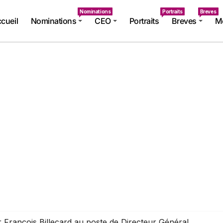
Nominations
Portraits
Breves
cueil
Nominations
CEO
Portraits
Breves
Mé
 François Billecard au poste de Directeur Général