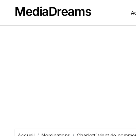
Passer
MediaDreams
au
Ac
contenu
Accueil
Nominations
Charlott’ vient de nommer