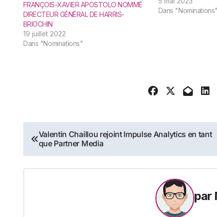
valorisation du savo
5 mai 2023
FRANÇOIS-XAVIER APOSTOLO NOMMÉ
l’entreprise dans l
Dans "Nominations
DIRECTEUR GÉNÉRAL DE HARRIS-
renouvelables et la
BRIOCHIN
d’hydrogène nature
19 juillet 2022
Dans "Nominations"
Navigation
Valentin Chaillou rejoint Impulse Analytics en tant
que Partner Media
de
l’article
par