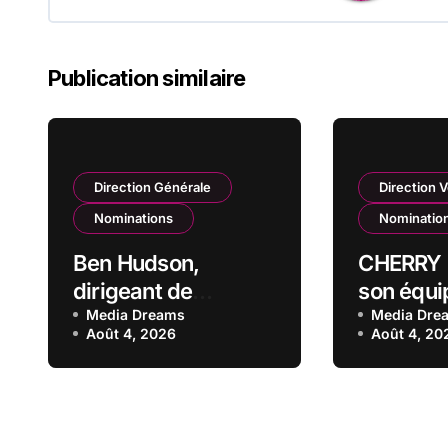
Publication similaire
Direction Générale
Direction 
Nominations
Nominatio
Ben Hudson,
CHERRY 
dirigeant de
son équi
l’industrie de la
Media Dreams
commerc
Media Dre
Août 4, 2026
Août 4, 20
défense, a rejoint
ses mar
CZECHOSLOVAK
stratégi
GROUP (CSG) en
qualité de vice-