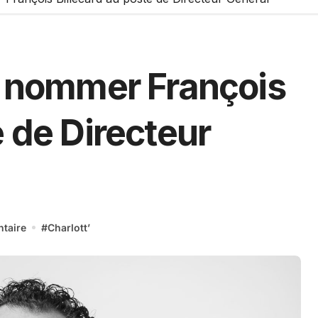
de nommer François
e de Directeur
taire
#
Charlott’