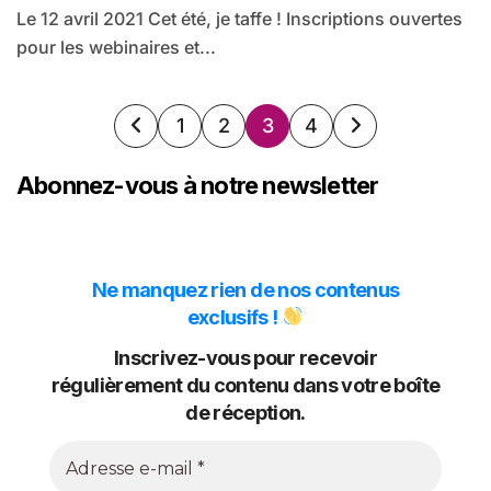
Le 12 avril 2021 Cet été, je taffe ! Inscriptions ouvertes
pour les webinaires et...
Pagination
1
2
3
4
des
Abonnez-vous à notre newsletter
publications
Ne manquez rien de nos contenus
exclusifs !
Inscrivez-vous pour recevoir
régulièrement du contenu dans votre boîte
de réception.