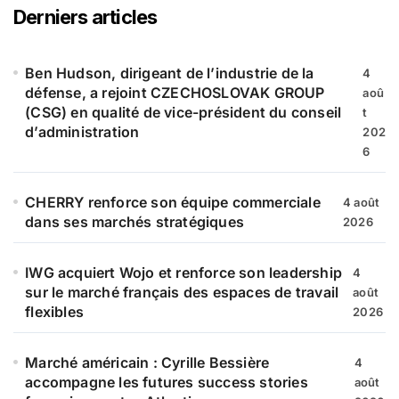
r
Derniers articles
c
h
e
Ben Hudson, dirigeant de l’industrie de la
4
r
défense, a rejoint CZECHOSLOVAK GROUP
aoû
(CSG) en qualité de vice-président du conseil
t
:
d’administration
202
6
CHERRY renforce son équipe commerciale
4 août
dans ses marchés stratégiques
2026
IWG acquiert Wojo et renforce son leadership
4
sur le marché français des espaces de travail
août
flexibles
2026
Marché américain : Cyrille Bessière
4
accompagne les futures success stories
août