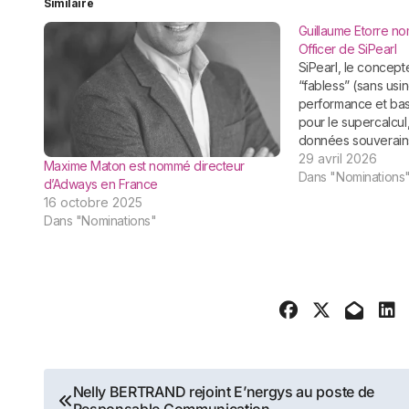
Similaire
Guillaume Etorre n
Officer de SiPearl
SiPearl, le concepteur européen
“fabless” (sans usi
performance et ba
pour le supercalcul,
données souverain
nomination de Guill
29 avril 2026
Maxime Maton est nommé directeur
que Chief Operating
Dans "Nominations
d’Adways en France
vaste expérience d
16 octobre 2025
semi-conducteurs (S
Dans "Nominations"
Wave,…
Navigation
Nelly BERTRAND rejoint E’nergys au poste de
Responsable Communication