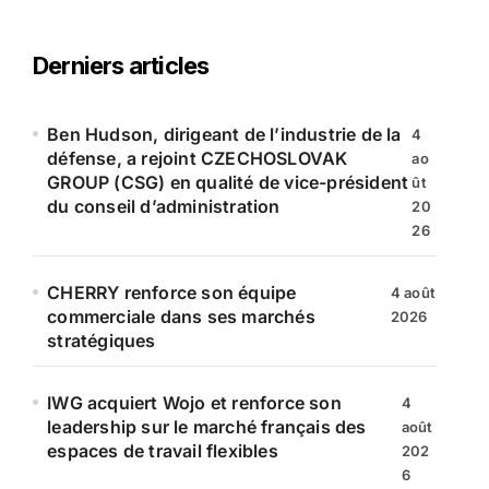
h
e
r
Derniers articles
c
h
e
Ben Hudson, dirigeant de l’industrie de la
4
r
défense, a rejoint CZECHOSLOVAK
ao
GROUP (CSG) en qualité de vice-président
ût
:
du conseil d’administration
20
26
CHERRY renforce son équipe
4 août
commerciale dans ses marchés
2026
stratégiques
IWG acquiert Wojo et renforce son
4
leadership sur le marché français des
août
espaces de travail flexibles
202
6