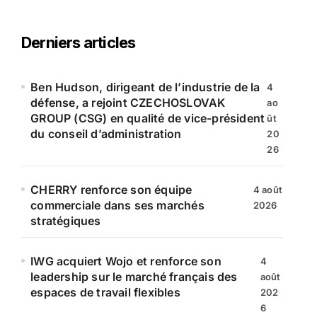
h
e
r
Derniers articles
c
h
e
Ben Hudson, dirigeant de l’industrie de la
4
r
défense, a rejoint CZECHOSLOVAK
ao
GROUP (CSG) en qualité de vice-président
ût
:
du conseil d’administration
20
26
CHERRY renforce son équipe
4 août
commerciale dans ses marchés
2026
stratégiques
IWG acquiert Wojo et renforce son
4
leadership sur le marché français des
août
espaces de travail flexibles
202
6