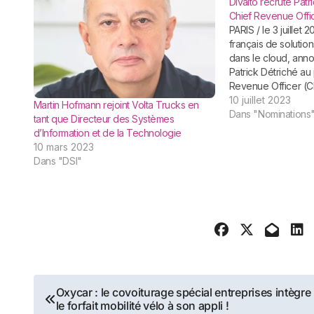
Divalto recrute Pat
Chief Revenue Offi
PARIS / le 3 juillet 2023 / Divalto, éditeur
français de soluti
dans le cloud, ann
Patrick Détriché au
Revenue Officer (
Divalto réinvente s
10 juillet 2023
Martin Hofmann rejoint Volta Trucks en
lancement de sa pl
Dans "Nominations
tant que Directeur des Systèmes
génération divalto o
d’Information et de la Technologie
sur…
10 mars 2023
Dans "DSI"
Navigation
Oxycar : le covoiturage spécial entreprises intègre
le forfait mobilité vélo à son appli !