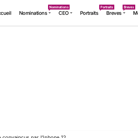
Nominations
Portraits
Breves
cueil
Nominations
CEO
Portraits
Breves
Mé
e convaincus par l’Iphone 12