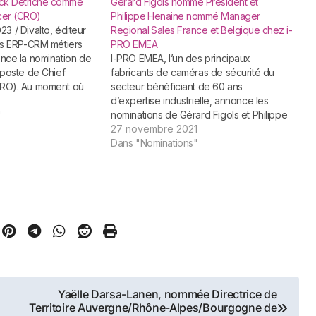
rick Detriche comme
Gerard Figols nommé Président et
cer (CRO)
Philippe Henaine nommé Manager
Regional Sales France et Belgique chez i-
ons ERP-CRM métiers
PRO EMEA
once la nomination de
I-PRO EMEA, l’un des principaux
 poste de Chief
fabricants de caméras de sécurité du
CRO). Au moment où
secteur bénéficiant de 60 ans
on offre avec le
d’expertise industrielle, annonce les
ateforme nouvelle
"
nominations de Gérard Figols et Philippe
ne, l’éditeur s’appuie
Henaine, respectivement aux postes de
27 novembre 2021
Président et Manager Regional Sales
Dans "Nominations"
France et Belgique. Cette nouvelle
société indépendante a pour ambition de
transformer le secteur…
Yaëlle Darsa-Lanen, nommée Directrice de
Territoire Auvergne/Rhône-Alpes/Bourgogne de