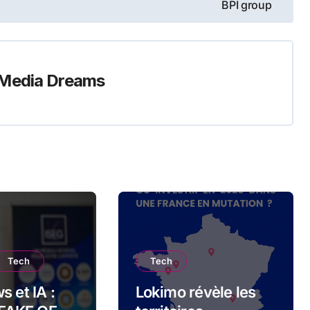
BPI group
Media Dreams
Tech
Tech
 et IA :
Lokimo révèle les