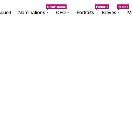
Nominations
Portraits
Breves
cueil
Nominations
CEO
Portraits
Breves
Mé