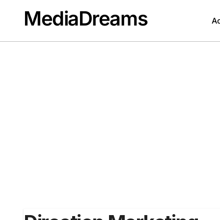
Passer
MediaDreams
au
Ac
contenu