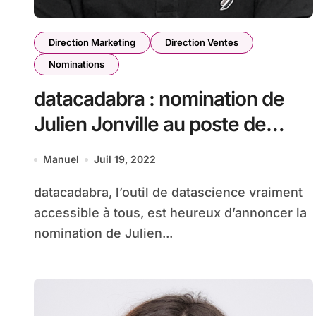
Direction Marketing
Direction Ventes
Nominations
datacadabra : nomination de
Julien Jonville au poste de
directeur marketing et
Manuel
Juil 19, 2022
commercial
datacadabra, l’outil de datascience vraiment
accessible à tous, est heureux d’annoncer la
nomination de Julien...