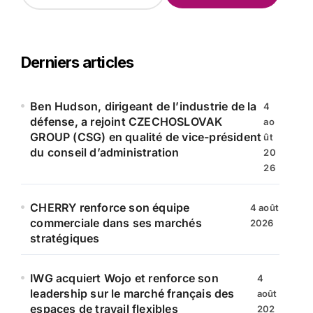
c
h
e
r
Derniers articles
c
h
e
Ben Hudson, dirigeant de l’industrie de la
4
r
défense, a rejoint CZECHOSLOVAK
ao
GROUP (CSG) en qualité de vice-président
ût
:
du conseil d’administration
20
26
CHERRY renforce son équipe
4 août
commerciale dans ses marchés
2026
stratégiques
IWG acquiert Wojo et renforce son
4
leadership sur le marché français des
août
espaces de travail flexibles
202