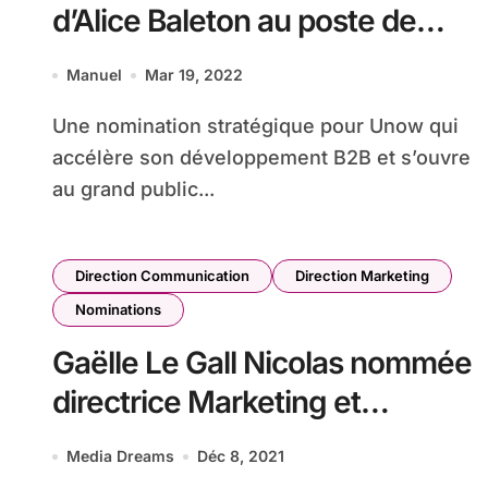
d’Alice Baleton au poste de
Directrice Marketing
Manuel
Mar 19, 2022
Une nomination stratégique pour Unow qui
accélère son développement B2B et s’ouvre
au grand public...
Direction Communication
Direction Marketing
Nominations
Gaëlle Le Gall Nicolas nommée
directrice Marketing et
Communication de SKEMA
Media Dreams
Déc 8, 2021
Business School